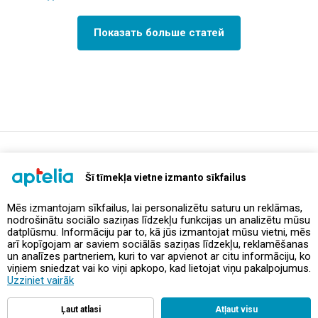
Показать больше статей
support@aptelia.lv
+371 64 588 892
Šī tīmekļa vietne izmanto sīkfailus
Mēs izmantojam sīkfailus, lai personalizētu saturu un reklāmas,
nodrošinātu sociālo saziņas līdzekļu funkcijas un analizētu mūsu
Предложения и акции
datplūsmu. Informāciju par to, kā jūs izmantojat mūsu vietni, mēs
arī kopīgojam ar saviem sociālās saziņas līdzekļu, reklamēšanas
un analīzes partneriem, kuri to var apvienot ar citu informāciju, ko
Контакты
viņiem sniedzat vai ko viņi apkopo, kad lietojat viņu pakalpojumus.
Uzziniet vairāk
Правила и политика
Ļaut atlasi
Atļaut visu