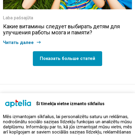
Laba pašsajūta
Какие витамины следует выбирать детям для
улучшения работы мозга и памяти?
Читать далее
Показать больше статей
support@aptelia.lv
+371 64 588 892
Šī tīmekļa vietne izmanto sīkfailus
Mēs izmantojam sīkfailus, lai personalizētu saturu un reklāmas,
nodrošinātu sociālo saziņas līdzekļu funkcijas un analizētu mūsu
Предложения и акции
datplūsmu. Informāciju par to, kā jūs izmantojat mūsu vietni, mēs
arī kopīgojam ar saviem sociālās saziņas līdzekļu, reklamēšanas