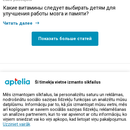
Какие витамины следует выбирать детям для
улучшения работы мозга и памяти?
Читать далее
Показать больше статей
support@aptelia.lv
+371 64 588 892
Šī tīmekļa vietne izmanto sīkfailus
Mēs izmantojam sīkfailus, lai personalizētu saturu un reklāmas,
nodrošinātu sociālo saziņas līdzekļu funkcijas un analizētu mūsu
Предложения и акции
datplūsmu. Informāciju par to, kā jūs izmantojat mūsu vietni, mēs
arī kopīgojam ar saviem sociālās saziņas līdzekļu, reklamēšanas
un analīzes partneriem, kuri to var apvienot ar citu informāciju, ko
Контакты
viņiem sniedzat vai ko viņi apkopo, kad lietojat viņu pakalpojumus.
Uzziniet vairāk
Правила и политика