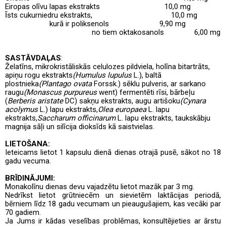
Eiropas olīvu lapas ekstrakts
10,0 mg
Īsts cukurniedru ekstrakts,
10,0 mg
kurā ir poliksenols
9,90 mg
no tiem oktakosanols
6,00 mg
SASTĀVDAĻAS
:
Želatīns, mikrokristāliskās celulozes pildviela, holīna bitartrāts,
apiņu rogu ekstrakts
(Humulus lupulus
L.), baltā
plostnieka
(Plantago ovata
Forssk.) sēklu pulveris, ar sarkano
raugu
(Monascus purpureus
went) fermentēti rīsi, bārbeļu
(
Berberis aristate
DC) sakņu ekstrakts, augu artišoku
(Cynara
acolymus
L.) lapu ekstrakts,
Olea europaea
L. lapu
ekstrakts,
Saccharum officinarum
L. lapu ekstrakts, taukskābju
magnija sāļi un silīcija dioksīds kā saistvielas.
LIETOŠANA:
Ieteicams lietot 1 kapsulu dienā dienas otrajā pusē, sākot no 18
gadu vecuma.
BRĪDINĀJUMI:
Monakolīnu dienas devu vajadzētu lietot mazāk par 3 mg.
Nedrīkst lietot grūtniecēm un sievietēm laktācijas periodā,
bērniem līdz 18 gadu vecumam un pieaugušajiem, kas vecāki par
70 gadiem.
Ja Jums ir kādas veselības problēmas, konsultējieties ar ārstu