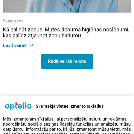
Skaistums
Kā balināt zobus: Mutes dobuma higiēnas noslēpumi,
kas palīdz atjaunot zobu baltumu
Lasīt vairāk
Rādīt vairāk rakstu
support@aptelia.lv
+371 64 588 892
Šī tīmekļa vietne izmanto sīkfailus
Mēs izmantojam sīkfailus, lai personalizētu saturu un reklāmas,
nodrošinātu sociālo saziņas līdzekļu funkcijas un analizētu mūsu
Piedāvājumi un akcijas
datplūsmu. Informāciju par to, kā jūs izmantojat mūsu vietni, mēs