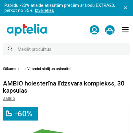
Papildu -20% atlaide atlasītām precēm ar kodu EXTRA20,
pērkot no 35 €:
Izvēlieties
Sākums
...
Vitamīni sirdij un asinsritei
AMBIO holesterīna līdzsvara komplekss, 30
kapsulas
AMBIO
-60%