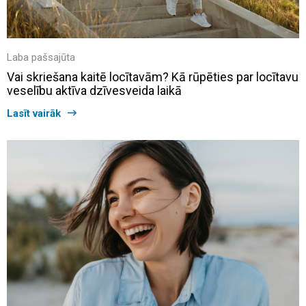
Laba pašsajūta
Vai skriešana kaitē locītavām? Kā rūpēties par locītavu
veselību aktīva dzīvesveida laikā
Lasīt vairāk