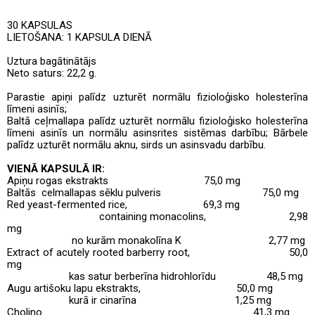
30 KAPSULAS
LIETOŠANA: 1 KAPSULA DIENĀ
Uztura bagātinātājs
Neto saturs: 22,2 g.
Parastie apiņi palīdz uzturēt normālu fizioloģisko holesterīna
līmeni asinīs;
Baltā ceļmallapa palīdz uzturēt normālu fizioloģisko holesterīna
līmeni asinīs un normālu asinsrites sistēmas darbību;
Bārbele
palīdz uzturēt normālu aknu, sirds un asinsvadu darbību.
VIENĀ KAPSULĀ IR:
Apiņu rogas ekstrakts
75,0 mg
Baltās
celmallapas
sēklu pulveris
75,0 mg
Red yeast-fermented rice,
69,3 mg
containing monacolins,
2,98
mg
no kurām
monakolīna K
2,77 mg
Extract of acutely rooted barberry root,
50,0
mg
kas satur berberīna hidrohlorīdu
48,5 mg
Augu artišoku lapu ekstrakts,
50,0 mg
kurā ir cinarīna
1,25 mg
Cholino
41,3 mg