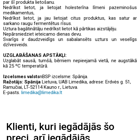
par šī produkta lietošanu.
Nedrīkst lietot, ja lietojat holesterīna līmeni pazeminošus
medikamentus,
Nedrīkst lietot, ja jau lietojat citus produktus, kas satur ar
sarkano raugu fermentētus rīsus.
Uztura bagātinātāju nedrīkst lietot kā pārtikas aizstājēju.
Nepārsniedziet ieteicamo dienas devu.
Svarīgs ir daudzveidīgs un sabalansēts uzturs un veselīgs
dzīvesveids.
UZGLABĀŠANAS APSTĀKĻI:
Uzglabāt sausā, tumšā, bērniem nepieejamā vietā, ne augstākā
kā 25 ºC temperatūrā.
Izcelsmes valsts
nBSP izcelsme: Spānija.
Ražotājs: Spānija
Lietuva, UAB Limedika, adrese: Erdvės g. 51,
Ramučiai, LT-52114 Kauno r., Lietuva.
E-pasts.
limedika@limedika.lt
Klienti, kuri iegādājās šo
preci, arī iegādājās