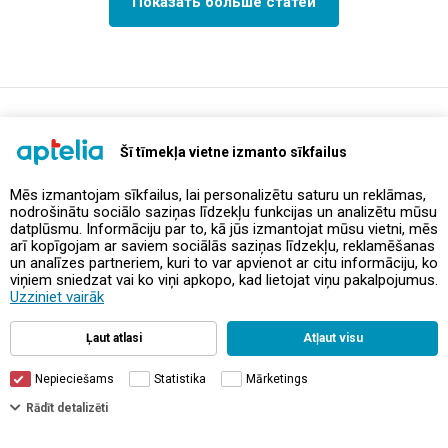
Показать больше статей
support@aptelia.lv
+371 64 588 892
Šī tīmekļa vietne izmanto sīkfailus
Mēs izmantojam sīkfailus, lai personalizētu saturu un reklāmas,
nodrošinātu sociālo saziņas līdzekļu funkcijas un analizētu mūsu
Предложения и акции
datplūsmu. Informāciju par to, kā jūs izmantojat mūsu vietni, mēs
arī kopīgojam ar saviem sociālās saziņas līdzekļu, reklamēšanas
un analīzes partneriem, kuri to var apvienot ar citu informāciju, ko
Контакты
viņiem sniedzat vai ko viņi apkopo, kad lietojat viņu pakalpojumus.
Uzziniet vairāk
Правила и политика
Ļaut atlasi
Atļaut visu
Nepieciešams
Statistika
Mārketings
Rādīt detalizēti
© Aptelia