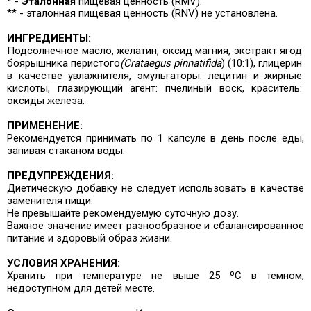
* -
Эталонная
пищевая ценность (RMV).
** - эталонная пищевая ценность (RNV) не установлена.
ИНГРЕДИЕНТЫ:
Подсолнечное масло, желатин, оксид магния, экстракт ягод
боярышника перистого
(Crataegus pinnatifida
) (10:1), глицерин
в качестве увлажнителя, эмульгаторы: лецитин и жирные
кислоты, глазирующий агент: пчелиный воск, краситель:
оксиды железа.
ПРИМЕНЕНИЕ:
Рекомендуется принимать по 1 капсуле в день после еды,
запивая стаканом воды.
ПРЕДУПРЕЖДЕНИЯ:
Диетическую добавку не следует использовать в качестве
заменителя пищи.
Не превышайте рекомендуемую суточную дозу.
Важное значение имеет разнообразное и сбалансированное
питание и здоровый образ жизни.
УСЛОВИЯ ХРАНЕНИЯ:
Хранить при температуре не выше 25 ºC в темном,
недоступном для детей месте.