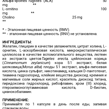
Альфа-lipoinės rūgšties (ALA)
50
mg
**
L-ornitino
100
mg
**
Cholino
25 mg
**
* - Эталонная пищевая ценность (RMV).
** - эталонная пищевая ценность (RNV) не установлена.
ИНГРЕДИЕНТЫ:
Желатин, глицерин в качестве увлажнителя, цитрат холина, L-
орнитин, L-аскорбиновая кислота, микрокристаллическая
целлюлоза в качестве вспомогательного вещества, лютеин
из экстракта цветов
Tagetes erecta
, цейлонская корица
(
Cinnamomum zeylanicum
)
кора 5:1 экстракт, белая
шелковица
(Morus alba
) плоды 5:1 экстракт, альфа-липоевая
кислота, цинка сульфат, никотинамид, кальция D-пантотенат,
тиамина гидрохлорид, клейкие вещества диоксид кремния и
магниевые соли жирных кислот, краситель диоксид титана,
пиридоксина гидрохлорид, рибофлавин, хром (III) хлорид,
птероилмоноглутаминовая кислота, D-биотин,
цианокобаламин.
ПРИМЕНЕНИЕ:
Принимайте по 1 капсуле в день после еды, запивая
стаканом воды.