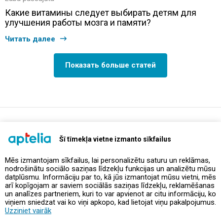
Какие витамины следует выбирать детям для
улучшения работы мозга и памяти?
Читать далее
Показать больше статей
support@aptelia.lv
+371 64 588 892
Šī tīmekļa vietne izmanto sīkfailus
Mēs izmantojam sīkfailus, lai personalizētu saturu un reklāmas,
nodrošinātu sociālo saziņas līdzekļu funkcijas un analizētu mūsu
Предложения и акции
datplūsmu. Informāciju par to, kā jūs izmantojat mūsu vietni, mēs
arī kopīgojam ar saviem sociālās saziņas līdzekļu, reklamēšanas
un analīzes partneriem, kuri to var apvienot ar citu informāciju, ko
Контакты
viņiem sniedzat vai ko viņi apkopo, kad lietojat viņu pakalpojumus.
Uzziniet vairāk
Правила и политика