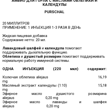
АМБИО ДЛЯ ГОРЛА С МАСЛАМИ ОБЛЕПИХИ И
КАЛЕНДУЛЫ
PURSCHAL
20 МИЛЛИТРОВ
ПРИМЕНЕНИЕ:
1 ИНЪЕКЦИЯ 1-3 РАЗА В ДЕНЬ
Жидкая пищевая добавка
Содержание нетто: 20 мл.
Лавандовый шалфей
и
календула
помогают
поддерживать дыхательную функцию.
Облепиха
и
душистый розмарин
помогают поддерживать
нормальную работу иммунной системы.
ОДНА ИНЪЕКЦИЯ (220 мкл) содержит:
Колючая облепиха aliejaus
16,19
mg
Масляный экстракт календулы (1:10)
15,18
mg
Эфирное масло душистого розмарина
aliejaus
0,20 mg
Эфирное масло лаванды и шалфея
aliejaus
0,20 mg