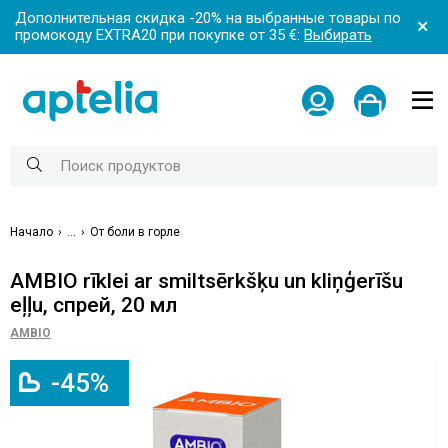
Дополнительная скидка -20% на выбранные товары по
промокоду EXTRA20 при покупке от 35 €:
Выбирать
Начало
...
От боли в горле
AMBIO rīklei ar smiltsērkšķu un kliņģerīšu
eļļu, спрей, 20 мл
AMBIO
-45%