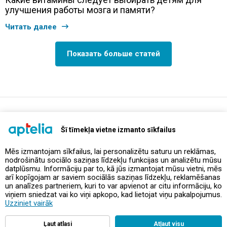
улучшения работы мозга и памяти?
Читать далее
Показать больше статей
support@aptelia.lv
+371 64 588 892
Šī tīmekļa vietne izmanto sīkfailus
Mēs izmantojam sīkfailus, lai personalizētu saturu un reklāmas,
nodrošinātu sociālo saziņas līdzekļu funkcijas un analizētu mūsu
Предложения и акции
datplūsmu. Informāciju par to, kā jūs izmantojat mūsu vietni, mēs
arī kopīgojam ar saviem sociālās saziņas līdzekļu, reklamēšanas
un analīzes partneriem, kuri to var apvienot ar citu informāciju, ko
Контакты
viņiem sniedzat vai ko viņi apkopo, kad lietojat viņu pakalpojumus.
Uzziniet vairāk
Правила и политика
Ļaut atlasi
Atļaut visu