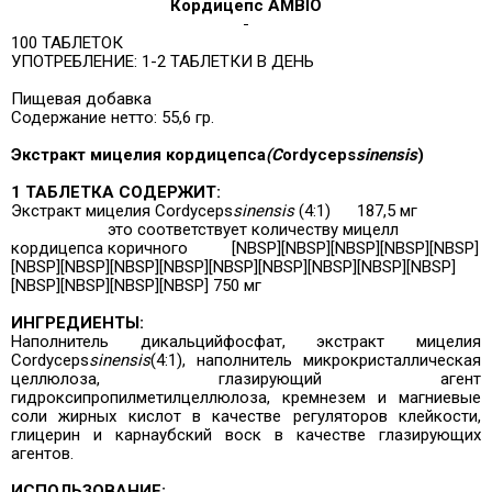
Кордицепс AMBIO
100 ТАБЛЕТОК
УПОТРЕБЛЕНИЕ: 1-2 ТАБЛЕТКИ В ДЕНЬ
Пищевая добавка
Содержание нетто: 55,6 гр.
Экстракт мицелия кордицепса
(C
ordyceps
sinensis
)
1 ТАБЛЕТКА СОДЕРЖИТ:
Экстракт мицелия
Cordyceps
sinensis
(4:1)
187,5 мг
это соответствует количеству мицелл
кордицепса коричного
[
NBSP
][
NBSP
][
NBSP
][
NBSP
][
NBSP
]
[
NBSP
][
NBSP
][
NBSP
][
NBSP
][
NBSP
][
NBSP
][
NBSP
][
NBSP
][
NBSP
]
[
NBSP
][
NBSP
][
NBSP]
[
NBSP] 750 мг
ИНГРЕДИЕНТЫ:
Наполнитель дикальцийфосфат, экстракт мицелия
Cordyceps
sinensis
(4:1), наполнитель микрокристаллическая
целлюлоза, глазирующий агент
гидроксипропилметилцеллюлоза, кремнезем и магниевые
соли жирных кислот в качестве регуляторов клейкости,
глицерин и карнаубский воск в качестве глазирующих
агентов.
ИСПОЛЬЗОВАНИЕ: