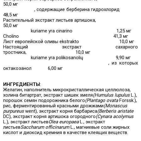
50,0 мг
, содержащие берберина гидрохлорид
48,5 мг
Растительный экстракт листьев артишока,
50,0 мг
kuriame yra cinarino
1,25 мг
Cholino
41,3 мг
Лист европейской оливы ekstrakto
10,0 мг
Настоящий экстракт сахарного
тростника,
10,0 мг
kuriame yra polikosanolių
9,90 мг
, из которых
октакозанол
6,00 мг
ИНГРЕДИЕНТЫ
:
Желатин, наполнитель микрокристаллическая целлюлоза,
холина битартрат, экстракт шишек хмеля
(Humulus lupulus
L.),
порошок семян подорожника белого
(Plantago ovata
Forssk.),
рис, ферментированный красными дрожжами
(Monascus
purpureus
went), экстракт корня барбариса
(Berberis aristate
DC), экстракт корня артишока огородного
(Cynara acolymus
L.), экстракт листьев
Olea europaea
L., экстракт
листьев
Saccharum officinarum
L., магниевые соли жирных
кислот и диоксид кремния в качестве клеящих веществ.