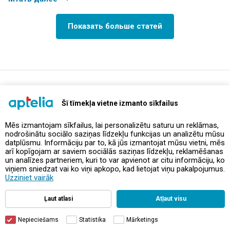
Показать больше статей
support@aptelia.lv
+371 64 588 892
Šī tīmekļa vietne izmanto sīkfailus
Mēs izmantojam sīkfailus, lai personalizētu saturu un reklāmas,
nodrošinātu sociālo saziņas līdzekļu funkcijas un analizētu mūsu
Предложения и акции
datplūsmu. Informāciju par to, kā jūs izmantojat mūsu vietni, mēs
arī kopīgojam ar saviem sociālās saziņas līdzekļu, reklamēšanas
un analīzes partneriem, kuri to var apvienot ar citu informāciju, ko
Контакты
viņiem sniedzat vai ko viņi apkopo, kad lietojat viņu pakalpojumus.
Uzziniet vairāk
Правила и политика
Ļaut atlasi
Atļaut visu
Nepieciešams
Statistika
Mārketings