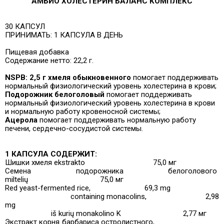
АМБИО ХОЛЕСТЕРИН БАЛАНС КОМПЛЕКС
30 КАПСУЛ
ПРИНИМАТЬ: 1 КАПСУЛА В ДЕНЬ
Пищевая добавка
Содержание нетто: 22,2 г.
NSPB: 2,5 г хмеля обыкновенного
помогает поддерживать
нормальный физиологический уровень холестерина в крови;
Подорожник белоголовый
помогает поддерживать
нормальный физиологический уровень холестерина в крови
и нормальную работу кровеносной системы;
Ацерола
помогает поддерживать нормальную работу
печени, сердечно-сосудистой системы.
1 КАПСУЛА СОДЕРЖИТ:
Шишки хмеля ekstrakto
75,0 мг
Семена подорожника белоголового
miltelių
75,0 мг
Red yeast-fermented rice,
69,3 mg
containing monacolins,
2,98
mg
iš kurių monakolino K
2,77 мг
Экстракт корня барбариса остролистного,