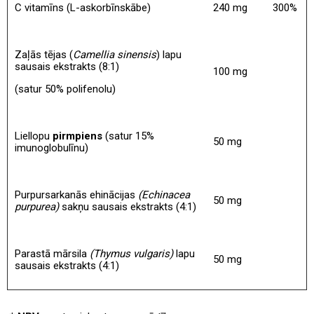
C vitamīns (L-askorbīnskābe)
240 mg
300%
Zaļās tējas (
Camellia sinensis
) lapu
sausais ekstrakts (8:1)
100 mg
(satur 50% polifenolu)
Liellopu
pirmpiens
(satur 15%
50 mg
imunoglobulīnu)
Purpursarkanās ehinācijas
(Echinacea
50 mg
purpurea)
sakņu sausais ekstrakts (4:1)
Parastā mārsila
(Thymus vulgaris)
lapu
50 mg
sausais ekstrakts (4:1)