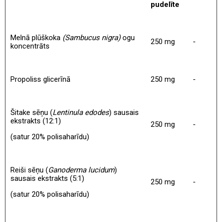
pudelīte
Melnā plūškoka
(Sambucus nigra)
ogu
250 mg
-
koncentrāts
Propoliss glicerīnā
250 mg
-
Šitake sēņu (
Lentinula edodes
) sausais
ekstrakts (12:1)
250 mg
-
(satur 20% polisaharīdu)
Reiši sēņu (
Ganoderma lucidum
)
sausais ekstrakts (5:1)
250 mg
-
(satur 20% polisaharīdu)