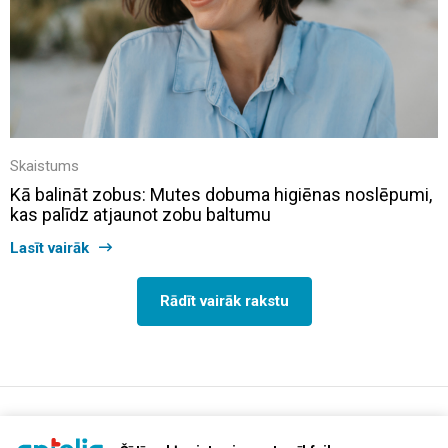
Skaistums
Kā balināt zobus: Mutes dobuma higiēnas noslēpumi,
kas palīdz atjaunot zobu baltumu
Lasīt vairāk
Rādīt vairāk rakstu
support@aptelia.lv
+371 64 588 892