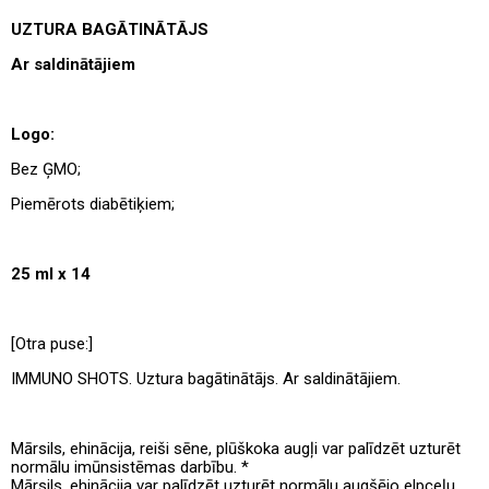
UZTURA BAGĀTINĀTĀJS
Ar saldinātājiem
Logo:
Bez ĢMO;
Piemērots diabētiķiem;
25 ml x 14
[Otra puse:]
IMMUNO SHOTS. Uztura bagātinātājs. Ar saldinātājiem.
Mārsils, ehinācija, reiši sēne, plūškoka augļi var palīdzēt uzturēt
normālu imūnsistēmas darbību. *
Mārsils, ehinācija var palīdzēt uzturēt normālu augšējo elpceļu