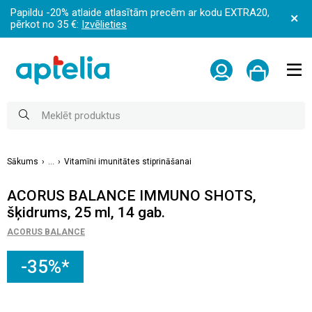
Papildu -20% atlaide atlasītām precēm ar kodu EXTRA20,
pērkot no 35 €:
Izvēlieties
Sākums
...
Vitamīni imunitātes stiprināšanai
ACORUS BALANCE IMMUNO SHOTS,
šķidrums, 25 ml, 14 gab.
ACORUS BALANCE
-35%*