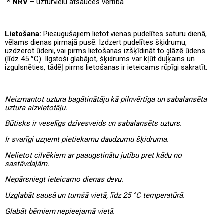
* NRV
– uzturvielu atsauces vērtība
Lietošana:
Pieaugušajiem lietot vienas pudelītes saturu dienā,
vēlams dienas pirmajā pusē. Izdzert pudelītes šķidrumu,
uzdzerot ūdeni, vai pirms lietošanas izšķīdināt to glāzē ūdens
(līdz 45 °C). Ilgstoši glabājot, šķidrums var kļūt duļķains un
izgulsnēties, tādēļ pirms lietošanas ir ieteicams rūpīgi sakratīt.
Neizmantot uztura bagātinātāju kā pilnvērtīga un sabalansēta
uztura aizvietotāju.
Būtisks ir veselīgs dzīvesveids un sabalansēts uzturs.
Ir svarīgi uzņemt pietiekamu daudzumu šķidruma.
Nelietot cilvēkiem ar paaugstinātu jutību pret kādu no
sastāvdaļām.
Nepārsniegt ieteicamo dienas devu.
Uzglabāt sausā un tumšā vietā, līdz 25 °C temperatūrā.
Glabāt bērniem nepieejamā vietā.