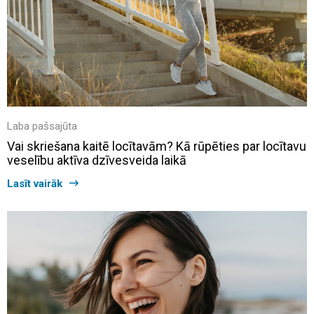
Laba pašsajūta
Vai skriešana kaitē locītavām? Kā rūpēties par locītavu
veselību aktīva dzīvesveida laikā
Lasīt vairāk