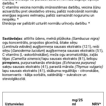
darbību. *
C vitamīns veicina normālu imūnsistēmas darbību, veicina šūnu
aizsardzību pret oksidatīvo stresu, palīdz nodrošināt normālu
enerģijas ieguves vielmaiņu, palīdz samazināt nogurumu un
nespēku. *
Ehinācija var palīdzēt uzturēt normālu urīnceļu darbību. *
Sastāvdaļas:
attīrīts ūdens, melnā plūškoka
(Sambucus nigra)
ogu koncentrāts, propoliss glicerīnā, šitake sēņu
(
Lentinula edodes
) augļķermeņa sausais ekstrakts (12:1), reiši
sēņu (
Ganoderma lucidum
) augļķermeņa sausais ekstrakts (5:1),
C vitamīns (L-askorbīnskābe), meža ogu aromatizētājs, zaļās
tējas
(Camellia sinensis)
lapu sausais ekstrakts (8:1), liellopu
pirmpiens
, purpursarkanās ehinācijas
(Echinacea purpurea)
sakņu sausais ekstrakts (4:1), parastā mārsila
(Thymus vulgaris)
lapu sausais ekstrakts (4:1), skābuma regulētājs - citronskābe,
konservants - kālija sorbāts, saldinātāji – sukraloze un
steviolglikozīdi.
mg/25
Uzturvielas
ml
NRV*