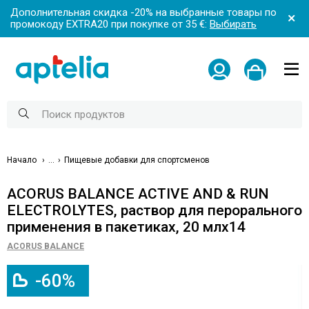
Дополнительная скидка -20% на выбранные товары по
промокоду EXTRA20 при покупке от 35 €:
Выбирать
Начало
...
Пищевые добавки для спортсменов
ACORUS BALANCE ACTIVE AND & RUN
ELECTROLYTES, раствор для перорального
применения в пакетиках, 20 млx14
ACORUS BALANCE
-60%