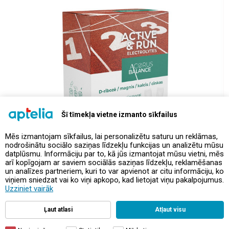
Šī tīmekļa vietne izmanto sīkfailus
Mēs izmantojam sīkfailus, lai personalizētu saturu un reklāmas,
nodrošinātu sociālo saziņas līdzekļu funkcijas un analizētu mūsu
datplūsmu. Informāciju par to, kā jūs izmantojat mūsu vietni, mēs
arī kopīgojam ar saviem sociālās saziņas līdzekļu, reklamēšanas
un analīzes partneriem, kuri to var apvienot ar citu informāciju, ko
viņiem sniedzat vai ko viņi apkopo, kad lietojat viņu pakalpojumus.
Uzziniet vairāk
Внешний вид товара может отличаться от представленного на фото.
Цена интернет-магазина
Ļaut atlasi
Atļaut visu