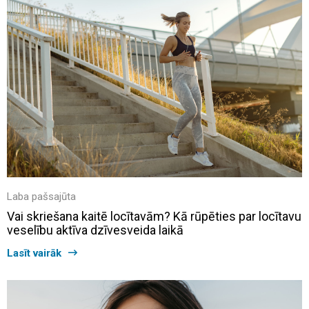
Laba pašsajūta
Vai skriešana kaitē locītavām? Kā rūpēties par locītavu
veselību aktīva dzīvesveida laikā
Lasīt vairāk