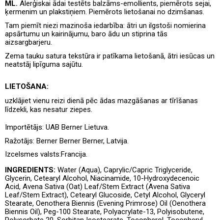
ML.
Alerģiskai ādai testēts balzāms-emollients, piemērots sejai,
ķermenim un plakstiņiem. Piemērots lietošanai no dzimšanas.
Tam piemīt niezi mazinoša iedarbība: ātri un ilgstoši nomierina
apsārtumu un kairinājumu, baro ādu un stiprina tās
aizsargbarjeru.
Zema tauku satura tekstūra ir patīkama lietošanā, ātri iesūcas un
neatstāj lipīguma sajūtu.
LIETOŠANA:
uzklājiet vienu reizi dienā pēc ādas mazgāšanas ar tīrīšanas
līdzekli, kas nesatur ziepes.
Importētājs: UAB Berner Lietuva.
Ražotājs: Berner Berner Berner, Latvija.
Izcelsmes valsts:
Francija.
INGREDIENTS:
Water (Aqua), Caprylic/Capric Triglyceride,
Glycerin, Cetearyl Alcohol, Niacinamide, 10-Hydroxydecenoic
Acid, Avena Sativa (Oat) Leaf/Stem Extract (Avena Sativa
Leaf/Stem Extract), Cetearyl Glucoside, Cetyl Alcohol, Glyceryl
Stearate, Oenothera Biennis (Evening Primrose) Oil (Oenothera
Biennis Oil), Peg-100 Stearate, Polyacrylate-13, Polyisobutene,