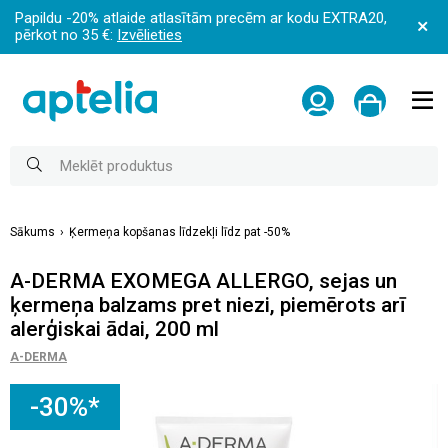
Papildu -20% atlaide atlasītām precēm ar kodu EXTRA20,
pērkot no 35 €:
Izvēlieties
Sākums
Ķermeņa kopšanas līdzekļi līdz pat -50%
A-DERMA EXOMEGA ALLERGO, sejas un
ķermeņa balzams pret niezi, piemērots arī
alerģiskai ādai, 200 ml
A-DERMA
-30%*