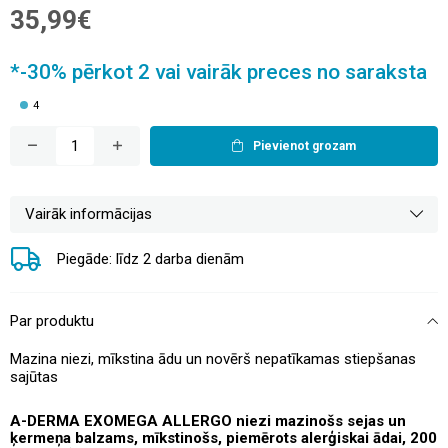
35,99€
*-30% pērkot 2 vai vairāk preces no saraksta
4
Pievienot grozam
Vairāk informācijas
Piegāde: līdz 2 darba dienām
Par produktu
Mazina niezi, mīkstina ādu un novērš nepatīkamas stiepšanas
sajūtas
A-DERMA EXOMEGA ALLERGO niezi mazinošs sejas un
ķermeņa balzams, mīkstinošs, piemērots alerģiskai ādai, 200