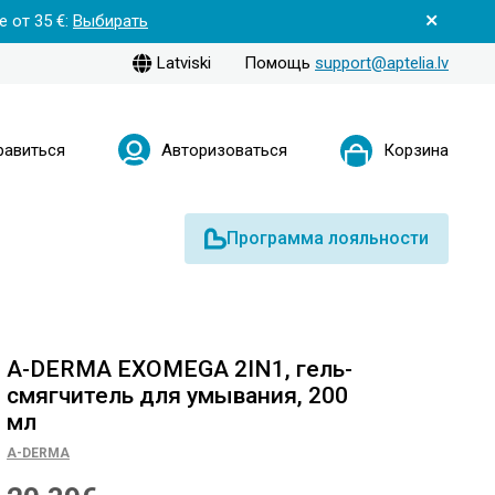
 от 35 €:
Выбирать
Latviski
Помощь
support@aptelia.lv
равиться
Авторизоваться
Корзина
Программа лояльности
A-DERMA EXOMEGA 2IN1, гель-
смягчитель для умывания, 200
мл
A-DERMA