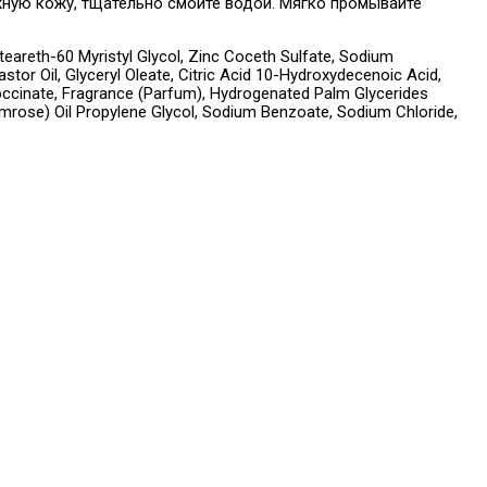
ную кожу, тщательно смойте водой. Мягко промывайте
areth-60 Myristyl Glycol, Zinc Coceth Sulfate, Sodium
r Oil, Glyceryl Oleate, Citric Acid 10-Hydroxydecenoic Acid,
occinate, Fragrance (Parfum), Hydrogenated Palm Glycerides
rimrose) Oil Propylene Glycol, Sodium Benzoate, Sodium Chloride,