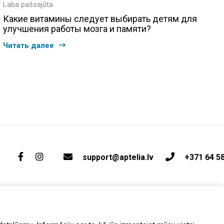
Laba pašsajūta
Какие витамины следует выбирать детям для
улучшения работы мозга и памяти?
Читать далее
support@aptelia.lv
+371 64 5