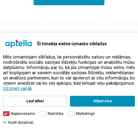
support@aptelia.lv
+371 64 588 892
Šī tīmekļa vietne izmanto sīkfailus
Mēs izmantojam sīkfailus, lai personalizētu saturu un reklāmas,
nodrošinātu sociālo saziņas līdzekļu funkcijas un analizētu mūsu
Предложения и акции
datplūsmu. Informāciju par to, kā jūs izmantojat mūsu vietni, mēs
arī kopīgojam ar saviem sociālās saziņas līdzekļu, reklamēšanas
un analīzes partneriem, kuri to var apvienot ar citu informāciju, ko
Контакты
viņiem sniedzat vai ko viņi apkopo, kad lietojat viņu pakalpojumus.
Uzziniet vairāk
Правила и политика
Ļaut atlasi
Atļaut visu
Nepieciešams
Statistika
Mārketings
Rādīt detalizēti
© Aptelia