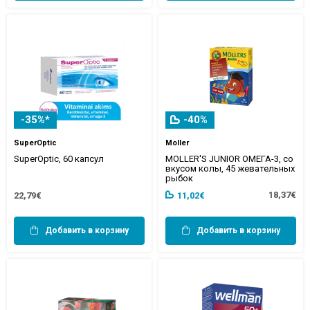
-35%*
-40%
SuperOptic
Moller
SuperOptic, 60 капсул
MOLLER'S JUNIOR ОМЕГА-3, со
вкусом колы, 45 жевательных
рыбок
18,37€
22,79€
11,02€
Добавить в корзину
Добавить в корзину