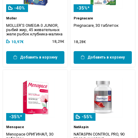
-40%
-35%*
Moller
Pregnacare
MOLLER'S OMEGA-3 JUNIOR,
Pregnacare, 30 таблеток
рыбий жир, 45 жевательных
желе рыбок клубника-малина
18,29€
10,97€
18,28€
Добавить в корзину
Добавить в корзину
-35%*
-55%
Menopace
NatAspin
Menopace ОРИГИНАЛ, 30
NATASPIN CONTROL PRO, 90