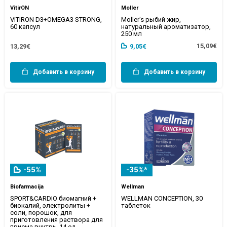
VitirON
Moller
VITIRON D3+OMEGA3 STRONG,
Moller's рыбий жир,
60 капсул
натуральный ароматизатор,
250 мл
15,09€
13,29€
9,05€
Добавить в корзину
Добавить в корзину
-55%
-35%*
Biofarmacija
Wellman
SPORT&CARDIO биомагний +
WELLMAN CONCEPTION, 30
биокалий, электролиты +
таблеток
соли, порошок, для
приготовления раствора для
приема внутрь, 14 ед.