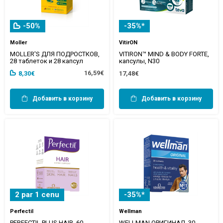
-50%
-35%*
Moller
VitirON
MOLLER'S ДЛЯ ПОДРОСТКОВ,
VITIRON™ MIND & BODY FORTE,
28 таблеток и 28 капсул
капсулы, N30
16,59€
8,30€
17,48€
Добавить в корзину
Добавить в корзину
2 par 1 cenu
-35%*
Perfectil
Wellman
PERFECTIL PLUS HAIR, 60
WELLMAN ОРИГИНАЛ, 30