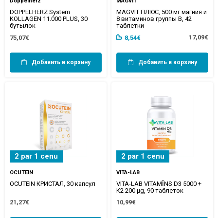
Doppelherz
MAGVIT
DOPPELHERZ System
MAGVIT ПЛЮС, 500 мг магния и
KOLLAGEN 11.000 PLUS, 30
8 витаминов группы В, 42
бутылок
таблетки
17,09€
75,07€
8,54€
Добавить в корзину
Добавить в корзину
2 par 1 cenu
2 par 1 cenu
OCUTEIN
VITA-LAB
OCUTEIN КРИСТАЛ, 30 капсул
VITA-LAB VITAMĪNS D3 5000 +
K2 200 µg, 90 таблеток
21,27€
10,99€