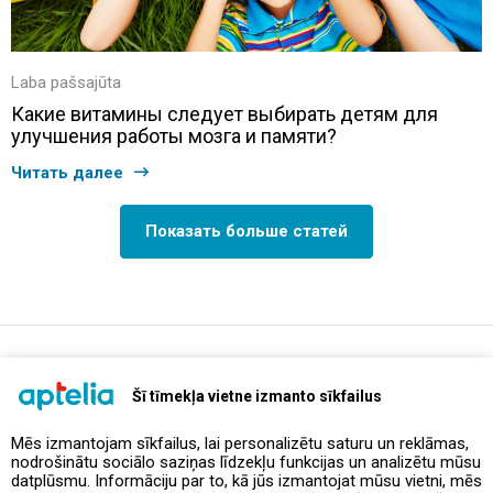
Laba pašsajūta
Какие витамины следует выбирать детям для
улучшения работы мозга и памяти?
Читать далее
Показать больше статей
support@aptelia.lv
+371 64 588 892
Šī tīmekļa vietne izmanto sīkfailus
Mēs izmantojam sīkfailus, lai personalizētu saturu un reklāmas,
nodrošinātu sociālo saziņas līdzekļu funkcijas un analizētu mūsu
Предложения и акции
datplūsmu. Informāciju par to, kā jūs izmantojat mūsu vietni, mēs