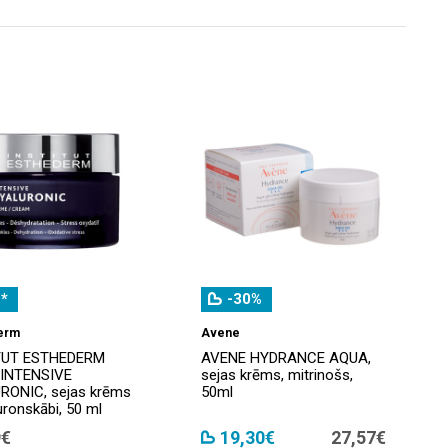
*
-30%
erm
Avene
TUT ESTHEDERM
AVENE HYDRANCE AQUA,
 INTENSIVE
sejas krēms, mitrinošs,
RONIC, sejas krēms
50ml
luronskābi, 50 ml
9€
19,30€
27,57€