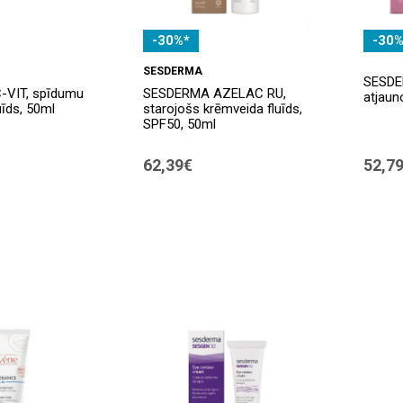
-30%*
-30%
SESDERMA
SESDE
VIT, spīdumu
SESDERMA AZELAC RU,
atjaun
uīds, 50ml
starojošs krēmveida fluīds,
SPF50, 50ml
62,39€
52,7