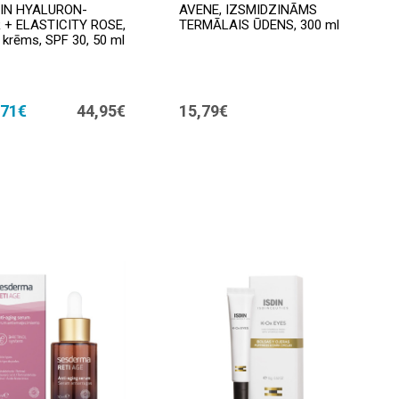
IN HYALURON-
AVENE, IZSMIDZINĀMS
R + ELASTICITY ROSE,
TERMĀLAIS ŪDENS, 300 ml
 krēms, SPF 30, 50 ml
,71€
44,95€
15,79€