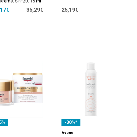
krēms, SPF20, 15 ml
,17€
35,29€
25,19€
5%
-30%*
Avene