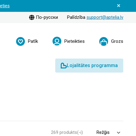
ieties
По-русски
Palīdzība
support@aptelia.lv
Patīk
Pieteikties
Grozs
Lojalitātes programma
269 produkts(-i)