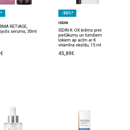
*
-30%*
ISDIN
RMA RETIAGE,
ISDIN K-OX krēms pret
ojošs serums, 30ml
pietūkumu un tumšiem
lokiem ap acīm ar K
vitamīna oksīdu, 15 ml
9€
45,89€