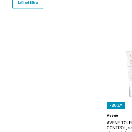
Iztīriet filtru
Eucerin
(8)
ISDIN
(20)
Noreva
(25)
Sebamed
(5)
Sensilis
(24)
SESDERMA
(14)
SVR
(2)
TOPICREM
(19)
Weleda
(2)
-30%*
Avene
AVENE TOL
CONTROL, se