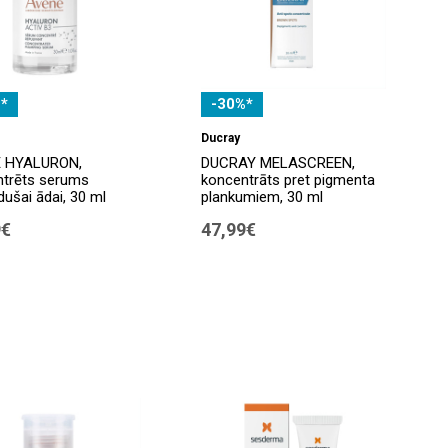
*
-30%*
Ducray
 HYALURON,
DUCRAY MELASCREEN,
ntrēts serums
koncentrāts pret pigmenta
dušai ādai, 30 ml
plankumiem, 30 ml
9€
47,99€