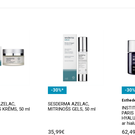
-30%*
-30%
Esthed
ZELAC,
SESDERMA AZELAC,
INSTI
 KRĒMS, 50 ml
MITRINOŠS GELS, 50 ml
PARIS
HYALU
ar hia
35,99€
62,4