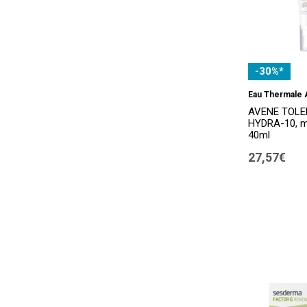
-30%*
Eau Thermale
AVENE TOL
HYDRA-10, mi
40ml
27,57€