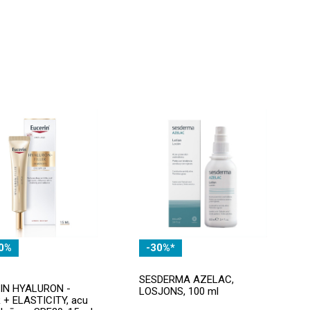
0%
-30%*
SESDERMA AZELAC,
IN HYALURON -
LOSJONS, 100 ml
 + ELASTICITY, acu