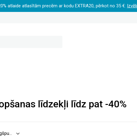
20% atlaide atlasītām precēm ar kodu EXTRA20, pērkot no 35 €:
Izvēl
opšanas līdzekļi līdz pat -40%