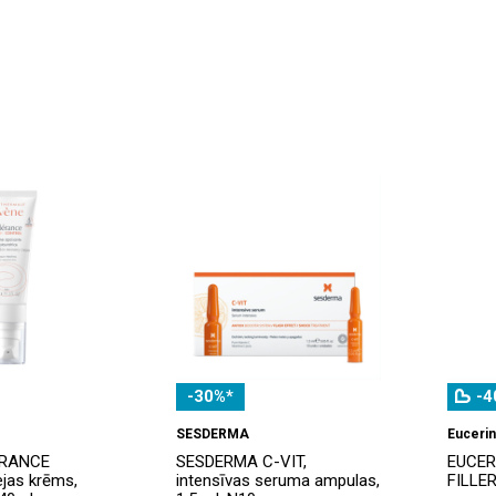
-30%*
-4
SESDERMA
Eucerin
ERANCE
SESDERMA C-VIT,
EUCER
jas krēms,
intensīvas seruma ampulas,
FILLER