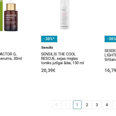
-30%*
-30%
Sensilis
SESDE
ACTOR G,
SENSILIS THE COOL
LIGHT
serums, 30ml
RESCUE, sejas miglas
tīrīšan
toniks jutīgai ādai, 150 ml
20,39€
16,7
1
2
3
4