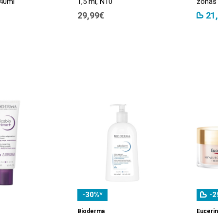
 40ml
1,5 ml, N10
zonas 
29,99€
21
-30%*
-2
Bioderma
Eucerin