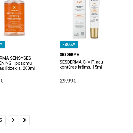
*
-30%*
SESDERMA
RMA SENSYSES
SESDERMA C-VIT, acu
ENING, liposomu
kontūras krēms, 15ml
as līdzeklis, 200ml
9€
29,99€
5