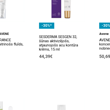
-30%*
-30%
 AVENE
Avene
SESDERMA SESGEN 32,
ERANCE
AVENE
šūnas aktivizējošs,
trinošs fluīds,
konce
atjaunojošs acu kontūra
nobrie
krēms, 15 ml
44,39€
50,6