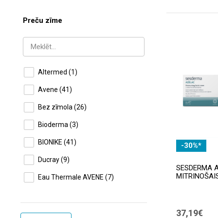
Preču zīme
Altermed
(1)
Avene
(41)
Bez zīmola
(26)
Bioderma
(3)
BIONIKE
(41)
-30%*
Ducray
(9)
SESDERMA A
MITRINOŠAIS
Eau Thermale AVENE
(7)
Ellame
(6)
37,19€
Esthederm
(16)