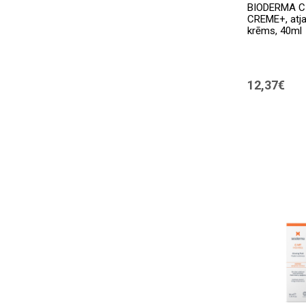
BIODERMA C
CREME+, atj
krēms, 40ml
12,37€