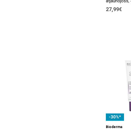
atjaunojošs,
27,99€
-30%*
Bioderma