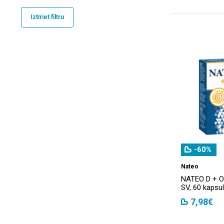
Iztīriet filtru
-60%
Nateo
NATEO D + 
SV, 60 kapsu
7,98€