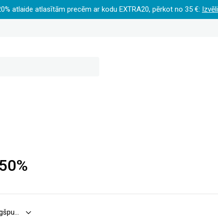
20% atlaide atlasītām precēm ar kodu EXTRA20, pērkot no 35 €:
Izvēl
-50%