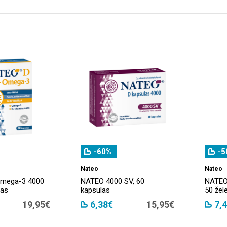
-60%
-5
Nateo
Nateo
Omega-3 4000
NATEO 4000 SV, 60
NATEO
las
kapsulas
50 žele
19,95€
6,38€
15,95€
7,