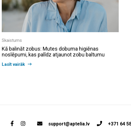
Skaistums
Kā balināt zobus: Mutes dobuma higiēnas
noslēpumi, kas palīdz atjaunot zobu baltumu
Lasīt vairāk
support@aptelia.lv
+371 64 5