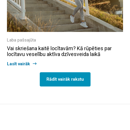
Laba pašsajūta
Vai skriešana kaitē locītavām? Kā rūpēties par
locītavu veselību aktīva dzīvesveida laikā
Lasīt vairāk
Rādīt vairāk rakstu