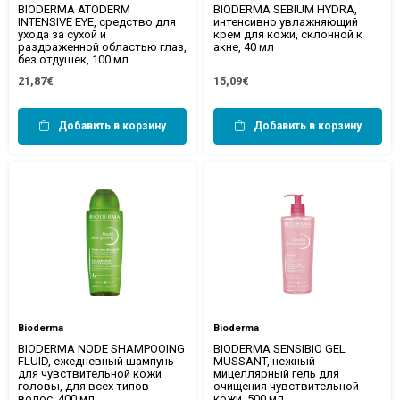
BIODERMA ATODERM
BIODERMA SEBIUM HYDRA,
INTENSIVE EYE, средство для
интенсивно увлажняющий
ухода за сухой и
крем для кожи, склонной к
раздраженной областью глаз,
акне, 40 мл
без отдушек, 100 мл
21,87€
15,09€
Добавить в корзину
Добавить в корзину
Bioderma
Bioderma
BIODERMA NODE SHAMPOOING
BIODERMA SENSIBIO GEL
FLUID, ежедневный шампунь
MUSSANT, нежный
для чувствительной кожи
мицеллярный гель для
головы, для всех типов
очищения чувствительной
волос, 400 мл
кожи, 500 мл