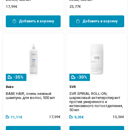
17,99€
23,77€
Добавить в корзину
Добавить в корзину
-35%
-30%
Babe
SVR
BABE HAIR, очень нежный
SVR SPIRIAL ROLL-ON,
шампунь для волос, 500 мл
шариковый антиперспирант
против умеренного и
интенсивного потоотделения,
50 мл
17,09€
13,36€
11,11€
9,35€