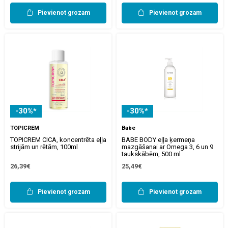
Pievienot grozam
Pievienot grozam
-30%*
-30%*
TOPICREM
Babe
TOPICREM CICA, koncentrēta eļļa
BABE BODY eļļa ķermeņa
strijām un rētām, 100ml
mazgāšanai ar Omega 3, 6 un 9
taukskābēm, 500 ml
26,39€
25,49€
Pievienot grozam
Pievienot grozam