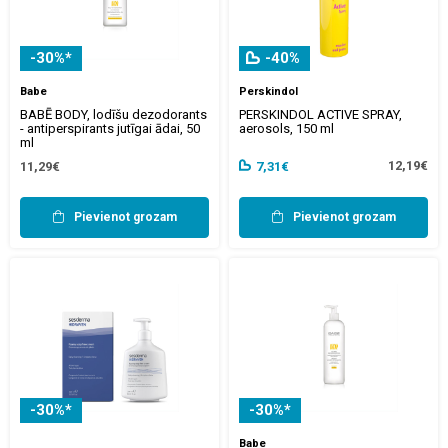
-30%*
-40%
Babe
Perskindol
BABĒ BODY, lodīšu dezodorants
PERSKINDOL ACTIVE SPRAY,
- antiperspirants jutīgai ādai, 50
aerosols, 150 ml
ml
12,19€
11,29€
7,31€
Pievienot grozam
Pievienot grozam
-30%*
-30%*
Babe