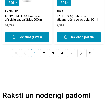
-30%*
-30%*
TOPICREM
Babe
TOPICREM UR10, krēms ar
BABE BODY, mitrinošs,
urīnvielu sausai ādai, 500 ml
atjaunojošs alvejas gels, 90 ml
34,79€
7,78€
Pievienot grozam
Pievienot grozam
1
2
3
4
5
Raksti un noderīgi padomi