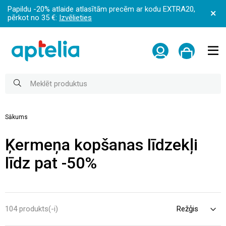
Papildu -20% atlaide atlasītām precēm ar kodu EXTRA20,
pērkot no 35 €:
Izvēlieties
Sākums
Ķermeņa kopšanas līdzekļi
līdz pat -50%
104 produkts(-i)