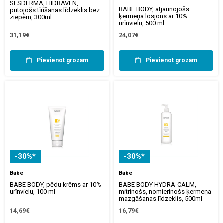
SESDERMA, HIDRAVEN,
BABE BODY, atjaunojošs
putojošs tīrīšanas līdzeklis bez
ķermeņa losjons ar 10%
ziepēm, 300ml
urīnvielu, 500 ml
31,19€
24,07€
Pievienot grozam
Pievienot grozam
-30%*
-30%*
Babe
Babe
BABE BODY, pēdu krēms ar 10%
BABE BODY HYDRA-CALM,
urīnvielu, 100 ml
mitrinošs, nomierinošs ķermeņa
mazgāšanas līdzeklis, 500ml
14,69€
16,79€