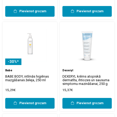
Pievienot grozam
Pievienot grozam
-30%*
Babe
Dexeryl
BABE BODY, intīmās higiēnas
DEXERYL krēms atopiskā
mazgāšanas želeja, 250 ml
dermatīta, ihtiozes un sausuma
simptomu mazināšanai, 250 g
15,29€
15,37€
Pievienot grozam
Pievienot grozam