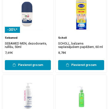
-30%*
Sebamed
Scholl
SEBAMED MEN, dezodorants,
SCHOLL, balzams
rullīšu, 50ml
saplaisājušiem papēžiem, 60 ml
7,69€
8,78€
Pievienot grozam
Pievienot grozam