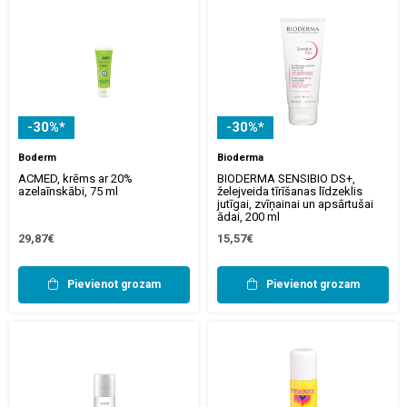
-30%*
-30%*
Boderm
Bioderma
ACMED, krēms ar 20%
BIODERMA SENSIBIO DS+,
azelaīnskābi, 75 ml
želejveida tīrīšanas līdzeklis
jutīgai, zvīņainai un apsārtušai
ādai, 200 ml
29,87€
15,57€
Pievienot grozam
Pievienot grozam