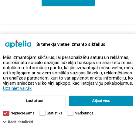
support@aptelia.lv
+371 64 588 892
Šī tīmekļa vietne izmanto sīkfailus
Mēs izmantojam sīkfailus, lai personalizētu saturu un reklāmas,
nodrošinātu sociālo saziņas līdzekļu funkcijas un analizētu mūsu
Piedāvājumi un akcijas
datplūsmu. Informāciju par to, kā jūs izmantojat mūsu vietni, mēs
arī kopīgojam ar saviem sociālās saziņas līdzekļu, reklamēšanas
un analīzes partneriem, kuri to var apvienot ar citu informāciju, ko
Kontakti
viņiem sniedzat vai ko viņi apkopo, kad lietojat viņu pakalpojumus.
Uzziniet vairāk
Noteikumi un politikas
Ļaut atlasi
Atļaut visu
Nepieciešams
Statistika
Mārketings
Filtri
Rādīt detalizēti
© Aptelia