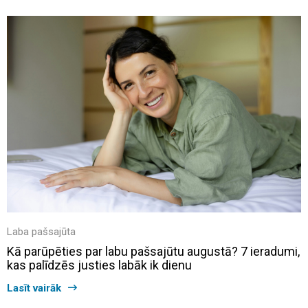
Laba pašsajūta
Kā parūpēties par labu pašsajūtu augustā? 7 ieradumi,
kas palīdzēs justies labāk ik dienu
Lasīt vairāk