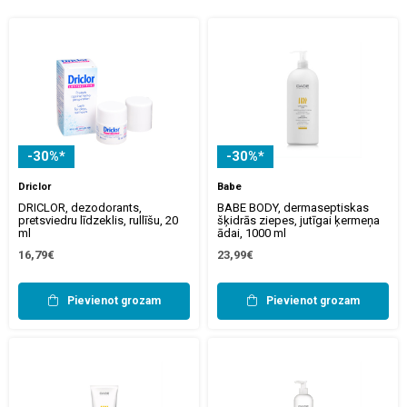
-30%*
-30%*
Driclor
Babe
DRICLOR, dezodorants,
BABE BODY, dermaseptiskas
pretsviedru līdzeklis, rullīšu, 20
šķidrās ziepes, jutīgai ķermeņa
ml
ādai, 1000 ml
16,79€
23,99€
Pievienot grozam
Pievienot grozam