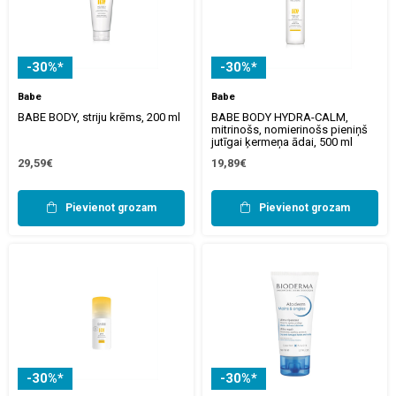
-30%*
-30%*
Babe
Babe
BABE BODY, striju krēms, 200 ml
BABE BODY HYDRA-CALM,
mitrinošs, nomierinošs pieniņš
jutīgai ķermeņa ādai, 500 ml
29,59€
19,89€
Pievienot grozam
Pievienot grozam
-30%*
-30%*