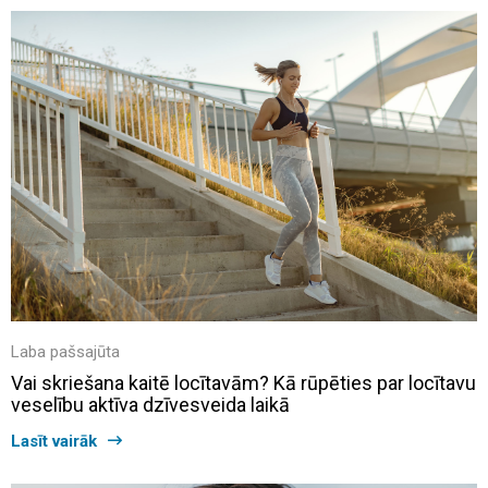
Laba pašsajūta
Vai skriešana kaitē locītavām? Kā rūpēties par locītavu
veselību aktīva dzīvesveida laikā
Lasīt vairāk