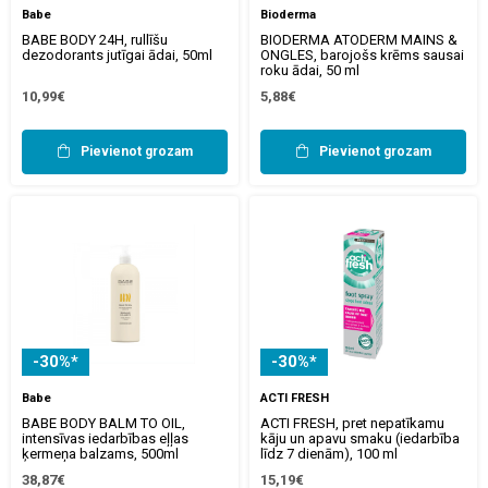
Babe
Bioderma
BABE BODY 24H, rullīšu
BIODERMA ATODERM MAINS &
dezodorants jutīgai ādai, 50ml
ONGLES, barojošs krēms sausai
roku ādai, 50 ml
10,99€
5,88€
Pievienot grozam
Pievienot grozam
-30%*
-30%*
Babe
ACTI FRESH
BABE BODY BALM TO OIL,
ACTI FRESH, pret nepatīkamu
intensīvas iedarbības eļļas
kāju un apavu smaku (iedarbība
ķermeņa balzams, 500ml
līdz 7 dienām), 100 ml
38,87€
15,19€