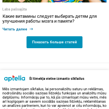
Laba pašsajūta
Какие витамины следует выбирать детям для
улучшения работы мозга и памяти?
Читать далее
Показать больше статей
support@aptelia.lv
+371 64 588 892
Šī tīmekļa vietne izmanto sīkfailus
Mēs izmantojam sīkfailus, lai personalizētu saturu un reklāmas,
nodrošinātu sociālo saziņas līdzekļu funkcijas un analizētu mūsu
Предложения и акции
datplūsmu. Informāciju par to, kā jūs izmantojat mūsu vietni, mēs
arī kopīgojam ar saviem sociālās saziņas līdzekļu, reklamēšanas
un analīzes partneriem, kuri to var apvienot ar citu informāciju, ko
Контакты