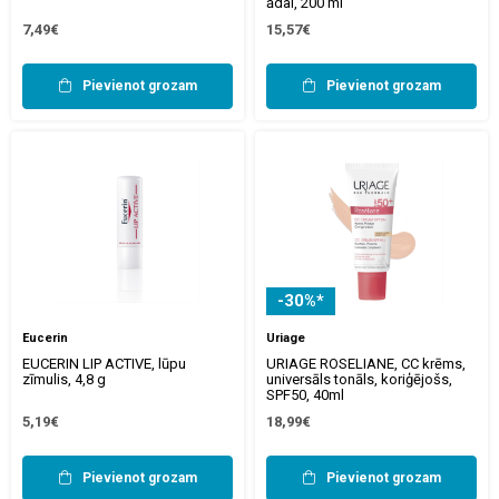
ādai, 200 ml
7,49€
15,57€
Pievienot grozam
Pievienot grozam
-30%*
Eucerin
Uriage
EUCERIN LIP ACTIVE, lūpu
URIAGE ROSELIANE, CC krēms,
zīmulis, 4,8 g
universāls tonāls, koriģējošs,
SPF50, 40ml
5,19€
18,99€
Pievienot grozam
Pievienot grozam