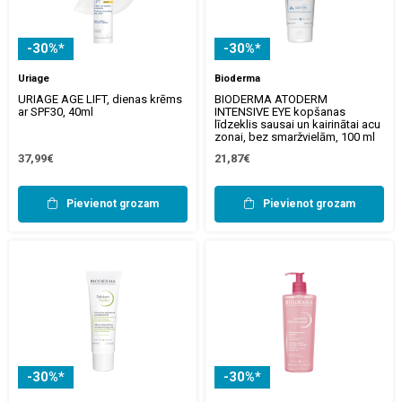
-30%*
-30%*
Uriage
Bioderma
URIAGE AGE LIFT, dienas krēms
BIODERMA ATODERM
ar SPF30, 40ml
INTENSIVE EYE kopšanas
līdzeklis sausai un kairinātai acu
zonai, bez smaržvielām, 100 ml
37,99€
21,87€
Pievienot grozam
Pievienot grozam
-30%*
-30%*