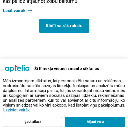
kas palīdz atjaunot zobu baltumu
Lasīt vairāk
Rādīt vairāk rakstu
support@aptelia.lv
+371 64 588 892
Šī tīmekļa vietne izmanto sīkfailus
Mēs izmantojam sīkfailus, lai personalizētu saturu un reklāmas,
nodrošinātu sociālo saziņas līdzekļu funkcijas un analizētu mūsu
Piedāvājumi un akcijas
datplūsmu. Informāciju par to, kā jūs izmantojat mūsu vietni, mēs
arī kopīgojam ar saviem sociālās saziņas līdzekļu, reklamēšanas
un analīzes partneriem, kuri to var apvienot ar citu informāciju, ko
Kontakti
viņiem sniedzat vai ko viņi apkopo, kad lietojat viņu pakalpojumus.
Uzziniet vairāk
Noteikumi un politikas
Ļaut atlasi
Atļaut visu