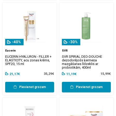
-40%
-30%
Eucerin
SVR
EUCERIN HYALURON - FILLER +
SVR SPIRIAL DEO-DOUCHE
ELASTICITY, acu zonas krēms,
dezodorējošs ķermeņa
SPF20, 15 ml
mazgāšanas līdzeklis ar
probiotikām, 400ml
35,29€
15,99€
21,17€
11,19€
Pievienot grozam
Pievienot grozam