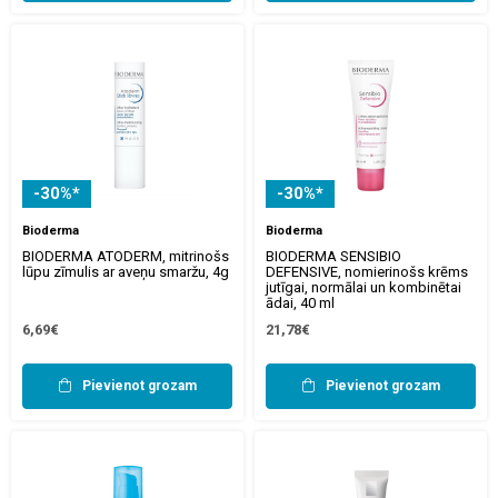
-30%*
-30%*
Bioderma
Bioderma
BIODERMA ATODERM, mitrinošs
BIODERMA SENSIBIO
lūpu zīmulis ar aveņu smaržu, 4g
DEFENSIVE, nomierinošs krēms
jutīgai, normālai un kombinētai
ādai, 40 ml
6,69€
21,78€
Pievienot grozam
Pievienot grozam