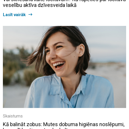
veselību aktīva dzīvesveida laikā
Lasīt vairāk
Skaistums
Kā balināt zobus: Mutes dobuma higiēnas noslēpumi,