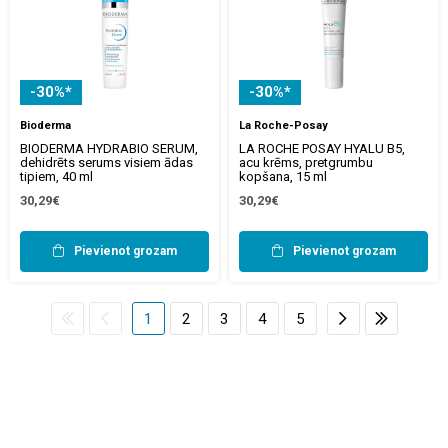
-30%*
-30%*
Bioderma
La Roche-Posay
BIODERMA HYDRABIO SERUM,
LA ROCHE POSAY HYALU B5,
dehidrēts serums visiem ādas
acu krēms, pretgrumbu
tipiem, 40 ml
kopšana, 15 ml
30,29€
30,29€
Pievienot grozam
Pievienot grozam
1
2
3
4
5