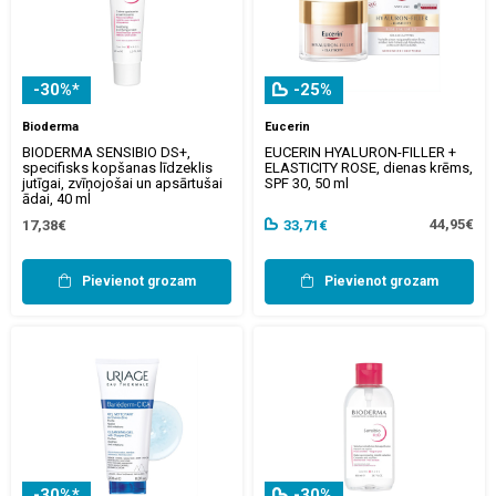
-30%*
-25%
Bioderma
Eucerin
BIODERMA SENSIBIO DS+,
EUCERIN HYALURON-FILLER +
specifisks kopšanas līdzeklis
ELASTICITY ROSE, dienas krēms,
jutīgai, zvīņojošai un apsārtušai
SPF 30, 50 ml
ādai, 40 ml
44,95€
17,38€
33,71€
Pievienot grozam
Pievienot grozam
-30%*
-30%