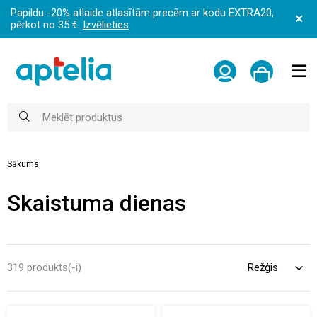
Papildu -20% atlaide atlasītām precēm ar kodu EXTRA20,
pērkot no 35 €:
Izvēlieties
Sākums
Skaistuma dienas
319 produkts(-i)