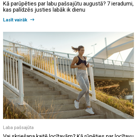
Kā parūpēties par labu pašsajūtu augustā? 7 ieradumi,
kas palīdzēs justies labāk ik dienu
Lasīt vairāk
Laba pašsajūta
Vai skriešana kaitē locītavām? Kā rūpēties par locītavu