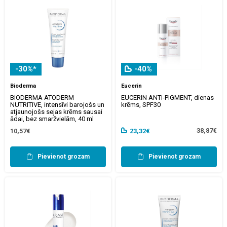
-30%*
-40%
Bioderma
Eucerin
BIODERMA ATODERM
EUCERIN ANTI-PIGMENT, dienas
NUTRITIVE, intensīvi barojošs un
krēms, SPF30
atjaunojošs sejas krēms sausai
ādai, bez smaržvielām, 40 ml
38,87€
10,57€
23,32€
Pievienot grozam
Pievienot grozam