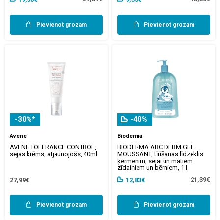
Pievienot grozam
Pievienot grozam
-30%*
-40%
Avene
Bioderma
AVENE TOLERANCE CONTROL,
BIODERMA ABC DERM GEL
sejas krēms, atjaunojošs, 40ml
MOUSSANT, tīrīšanas līdzeklis
ķermenim, sejai un matiem,
zīdaiņiem un bērniem, 1 l
21,39€
27,99€
12,83€
Pievienot grozam
Pievienot grozam