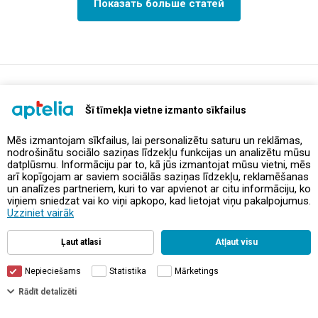
Показать больше статей
support@aptelia.lv
+371 64 588 892
Šī tīmekļa vietne izmanto sīkfailus
Mēs izmantojam sīkfailus, lai personalizētu saturu un reklāmas,
nodrošinātu sociālo saziņas līdzekļu funkcijas un analizētu mūsu
Предложения и акции
datplūsmu. Informāciju par to, kā jūs izmantojat mūsu vietni, mēs
arī kopīgojam ar saviem sociālās saziņas līdzekļu, reklamēšanas
un analīzes partneriem, kuri to var apvienot ar citu informāciju, ko
Контакты
viņiem sniedzat vai ko viņi apkopo, kad lietojat viņu pakalpojumus.
Uzziniet vairāk
Правила и политика
Ļaut atlasi
Atļaut visu
Nepieciešams
Statistika
Mārketings
Фильтры
Rādīt detalizēti
© Aptelia