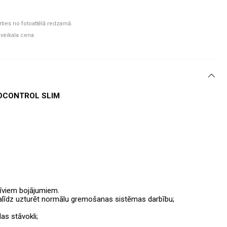
rties no fotoattēlā redzamā.
 veikala cena
OCONTROL SLIM
tīviem bojājumiem.
līdz uzturēt normālu gremošanas sistēmas darbību;
as stāvokli;