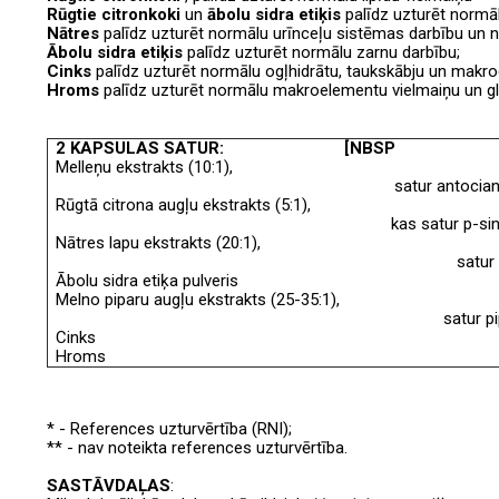
Rūgtie citronkoki
un
ābolu sidra etiķis
palīdz uzturēt normā
Nātres
palīdz uzturēt normālu urīnceļu sistēmas darbību un n
Ābolu sidra etiķis
palīdz uzturēt normālu zarnu darbību;
Cinks
palīdz uzturēt
normālu ogļhidrātu, taukskābju un makr
Hroms
palīdz uzturēt normālu makroelementu vielmaiņu un gli
2 KAPSULAS SATUR:
[NBSP
Melleņu ekstrakts (10:1),
satur antocian
Rūgtā citrona augļu ekstrakts (5:1),
kas satur p-si
Nātres lapu ekstrakts (20:1),
satur 
Ābolu sidra etiķa pulveris
Melno piparu augļu ekstrakts (25-35:1),
satur p
Cinks
Hroms
* - References uzturvērtība (RNI);
** - nav noteikta references uzturvērtība.
SASTĀVDAĻAS
: