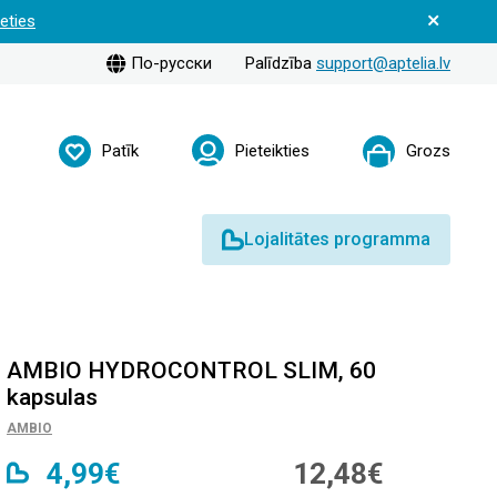
ieties
По-русски
Palīdzība
support@aptelia.lv
Patīk
Pieteikties
Grozs
Lojalitātes programma
AMBIO HYDROCONTROL SLIM, 60
kapsulas
AMBIO
4,99€
12,48€