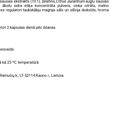
sausais ekstrakts (10:1), želatīns,
Citrus aurantium
augļu sausais
 ābolu sidra etiķa koncentrāta pulveris, cinka citrāts, melno
es regulatori taukskābju magnija sāls un silīcija dioksīds, hroma
etot 2 kapsulas dienā pēc ēšanas.
vesveids.
ā kā 25 ºC temperatūrā.
 Ramučių k., LT-52114 Kauno r., Lietuva.