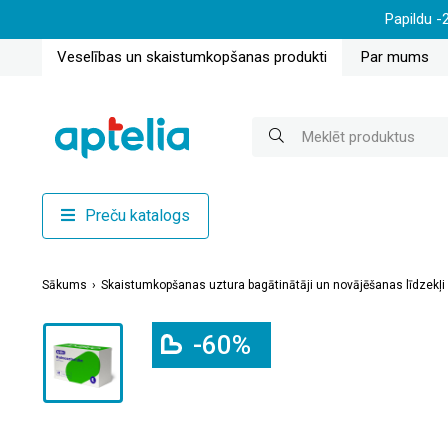
Papildu -
Veselības un skaistumkopšanas produkti
Par mums
Preču katalogs
Sākums
Skaistumkopšanas uztura bagātinātāji un novājēšanas līdzekļi
-60%