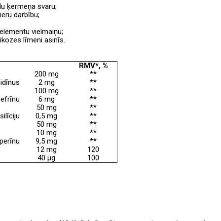
lu ķermeņa svaru;
ieru darbību;
oelementu vielmaiņu
;
kozes līmeni asinīs.
RMV*, %
200 mg
**
idīnus
2 mg
**
100 mg
**
nefrīnu
6 mg
**
50 mg
**
silīciju
0,5 mg
**
50 mg
**
10 mg
**
iperīnu
9,5 mg
**
12 mg
120
40 µg
100