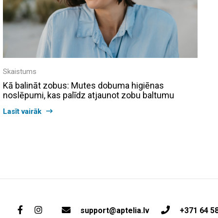
Skaistums
Kā balināt zobus: Mutes dobuma higiēnas
noslēpumi, kas palīdz atjaunot zobu baltumu
Lasīt vairāk
support@aptelia.lv
+371 64 5