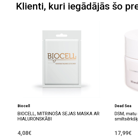
Klienti, kuri iegādājās šo pr
Biocell
Dead Sea
BIOCELL, MITRINOŠA SEJAS MASKA AR
DSM, matu m
HIALURONSKĀBI
smiltsērkš
4,08€
17,99€