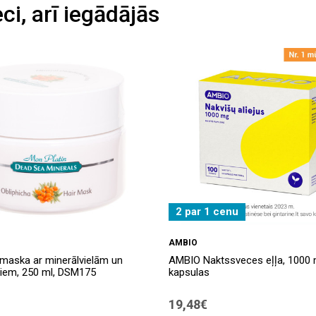
eci, arī iegādājās
2 par 1 cenu
AMBIO
aska ​​ar minerālvielām un
AMBIO Naktssveces eļļa, 1000 
ķiem, 250 ml, DSM175
kapsulas
19,48€