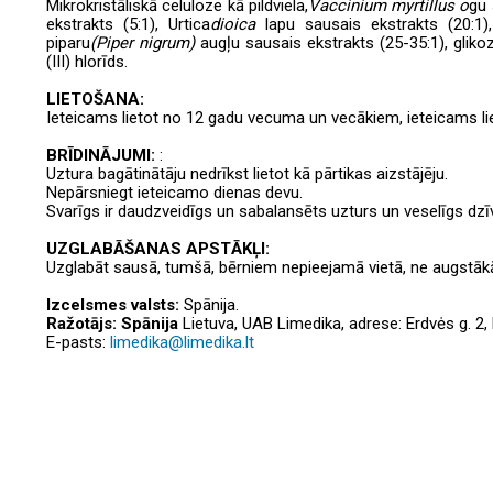
Mikrokristāliskā celuloze kā pildviela,
Vaccinium myrtillus o
gu 
ekstrakts (5:1), Urtica
dioica
lapu sausais ekstrakts (20:1),
piparu
(Piper nigrum)
augļu sausais ekstrakts (25-35:1), glikoz
(III) hlorīds.
LIETOŠANA:
Ieteicams lietot no 12 gadu vecuma un vecākiem, ieteicams li
BRĪDINĀJUMI:
:
Uztura bagātinātāju nedrīkst lietot kā pārtikas aizstājēju.
Nepārsniegt ieteicamo dienas devu.
Svarīgs ir daudzveidīgs un sabalansēts uzturs un veselīgs dzī
UZGLABĀŠANAS APSTĀKĻI:
Uzglabāt sausā, tumšā, bērniem nepieejamā vietā, ne augstāk
Izcelsmes valsts:
Spānija.
Ražotājs: Spānija
Lietuva, UAB Limedika, adrese: Erdvės g. 2,
E-pasts:
limedika@limedika.lt