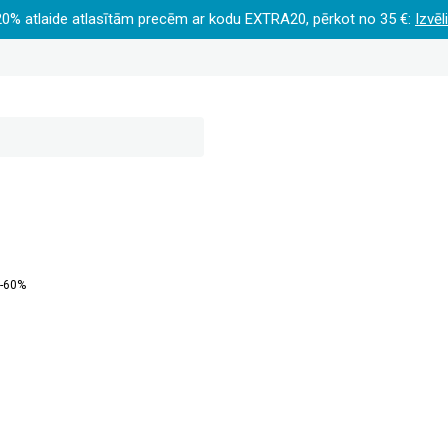
20% atlaide atlasītām precēm ar kodu EXTRA20, pērkot no 35 €:
Izvēl
 -60%