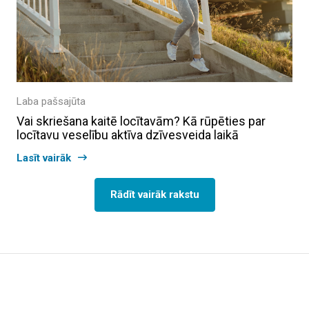
Laba pašsajūta
Vai skriešana kaitē locītavām? Kā rūpēties par
locītavu veselību aktīva dzīvesveida laikā
Lasīt vairāk
Rādīt vairāk rakstu