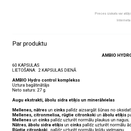
Preces izskats var atšķi
Interneta
Par produktu
AMBIO HYDR
60 KAPSULAS
LIETOŠANA: 2 KAPSULAS DIENĀ
AMBIO Hydro control komplekss
Uztura bagātinātājs
Neto saturs: 27 g.
Augu ekstrakti, ābolu sidra etiķis un minerālvielas
Mellenes,
nātres
un
cinks
palīdz aizsargāt šūnas no oksida
Mellenes,
citronmelisa, rūgtie citronkoki
un
ābolu etiķis
pa
Mellenes
un
cinks
palīdz uzturēt normālu p
laukus un nagus;
Nātres
,
ābolu sidra etiķis
un
cinks
palīdz uzturēt normālu ād
Rūgtie citronkoki
, palīdz uzturēt normālu lipīdu vielmaiņu