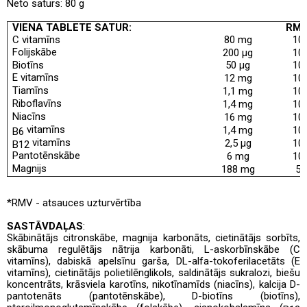
Neto saturs: 80 g
VIENA TABLETE SATUR:
RM
C vitamīns
80 mg
10
Folijskābe
200 μg
10
Biotīns
50 μg
10
E vitamīns
12 mg
10
Tiamīns
1,1 mg
10
Riboflavīns
1,4 mg
10
Niacīns
16 mg
10
vitamīns
1,4 mg
10
B6
vitamīns
2,5 μg
10
B12
Pantotēnskābe
6 mg
10
Magnijs
188 mg
50
*
RMV - atsauces uzturvērtība
SASTĀVDAĻAS
:
Skābinātājs citronskābe, magnija karbonāts, cietinātājs sorbīts,
skābuma regulētājs nātrija karbonāti, L-askorbīnskābe (C
vitamīns), dabiskā apelsīnu garša, DL-alfa-tokoferilacetāts (E
vitamīns), cietinātājs polietilēnglikols, saldinātājs sukralozi, biešu
koncentrāts, krāsviela karotīns, nikotīnamīds (niacīns), kalcija D-
pantotenāts (pantotēnskābe), D-biotīns (biotīns),