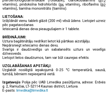
pteroilmonoglutamīnskābe (folskābe), cianokobalamīns (
B12
vitamīns), piridoksīna hidrohlorīds (
vitamīns
, riboflavīns (
B6
)
B2
vitamīns), tiamīna mononitrāts (tiamīns).
LIETOŠANA:
Izšķīdināt vienu tableti glāzē (200 ml) vēsā ūdens. Lietojiet uzreiz
pēc pagatavošanas.
Ieteicamā dienas deva pieaugušajiem ir 1 tablete.
BRĪDINĀJUMI:
Uztura bagātinātāju nedrīkst lietot kā pārtikas aizstājēju.
Nepārsniegt ieteicamo dienas devu.
Svarīgs ir daudzveidīgs un sabalansēts uzturs un veselīgs
dzīvesveids.
Lietojot lielos daudzumos, tam var būt caurejas efekts.
UZGLABĀŠANAS APSTĀKĻI:
Uzglabāt noslēgtā iepakojumā 0-25 °C temperatūrā, sausā,
tumšā, bērniem nepieejamā vietā.
Izgatavojis
Polija pēc UAB Limedika pasūtījuma, adrese: Erdvės
g. 2, Ramučiai, LT-52114 Kaunas district, Lietuva.
E-pasts:
limedika@limedika.lt