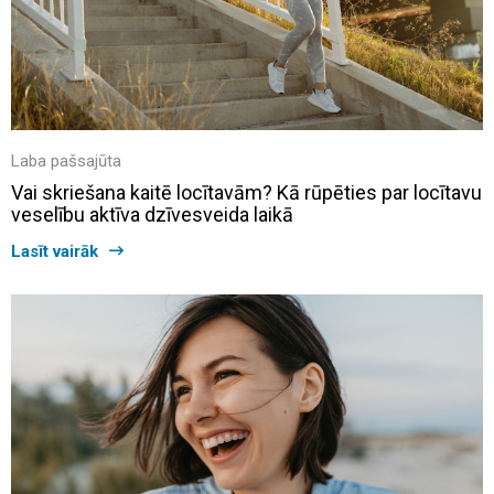
Laba pašsajūta
Vai skriešana kaitē locītavām? Kā rūpēties par locītavu
veselību aktīva dzīvesveida laikā
Lasīt vairāk