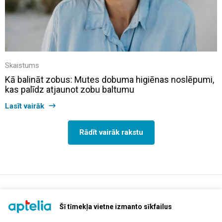
Skaistums
Kā balināt zobus: Mutes dobuma higiēnas noslēpumi,
kas palīdz atjaunot zobu baltumu
Lasīt vairāk
Rādīt vairāk rakstu
support@aptelia.lv
+371 64 588 892
Šī tīmekļa vietne izmanto sīkfailus