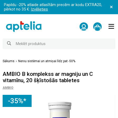
Papildu -20% atlaide atlasītām precēm ar kodu EXTRA20,
pērkot no 35 €:
Izvēlieties
Sākums
Nervu sistēmai un atmiņai līdz pat -50%
AMBIO B komplekss ar magniju un C
vitamīnu, 20 šķīstošās tabletes
AMBIO
-35%*