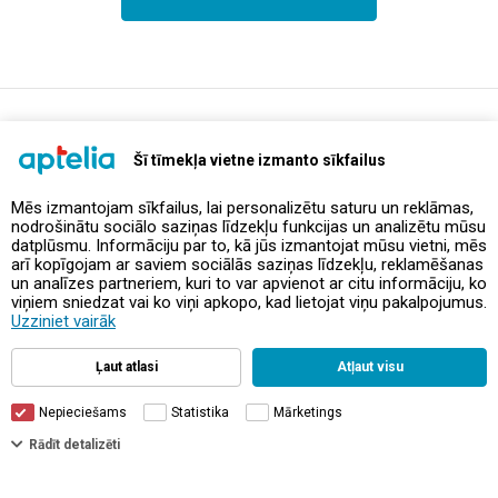
support@aptelia.lv
+371 64 588 892
Šī tīmekļa vietne izmanto sīkfailus
Mēs izmantojam sīkfailus, lai personalizētu saturu un reklāmas,
nodrošinātu sociālo saziņas līdzekļu funkcijas un analizētu mūsu
Предложения и акции
datplūsmu. Informāciju par to, kā jūs izmantojat mūsu vietni, mēs
arī kopīgojam ar saviem sociālās saziņas līdzekļu, reklamēšanas
un analīzes partneriem, kuri to var apvienot ar citu informāciju, ko
Контакты
viņiem sniedzat vai ko viņi apkopo, kad lietojat viņu pakalpojumus.
Uzziniet vairāk
Правила и политика
Ļaut atlasi
Atļaut visu
Nepieciešams
Statistika
Mārketings
Rādīt detalizēti
© Aptelia