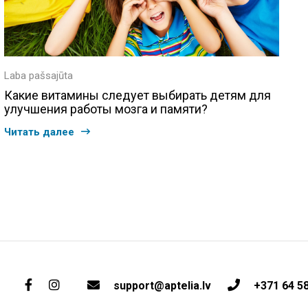
Laba pašsajūta
Какие витамины следует выбирать детям для
улучшения работы мозга и памяти?
Читать далее
support@aptelia.lv
+371 64 5