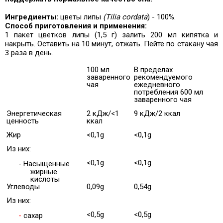
Ингредиенты:
цветы липы
(Tilia cordata
) - 100%.
Способ приготовления и применения:
1 пакет цветков липы (1,5 г) залить 200 мл кипятка и
накрыть. Оставить на 10 минут, отжать. Пейте по стакану чая
3 раза в день.
100 мл
В пределах
заваренного
рекомендуемого
чая
ежедневного
потребления 600 мл
заваренного чая
Энергетическая
2 кДж/<1
9 кДж/2 ккал
ценность
ккал
Жир
<0,1g
<0,1g
Из них:
<0,1g
<0,1g
-
Насыщенные
жирные
кислоты
Углеводы
0,09g
0,54g
Из них:
<0,5g
<0,5g
-
сахар