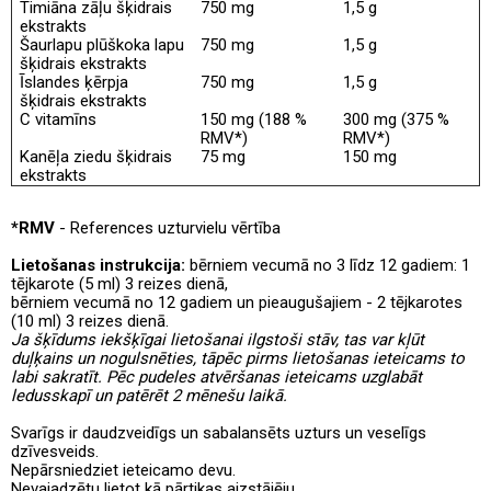
Timiāna zāļu šķidrais
750 mg
1,5 g
ekstrakts
Šaurlapu plūškoka lapu
750 mg
1,5 g
šķidrais ekstrakts
Īslandes ķērpja
750 mg
1,5 g
šķidrais ekstrakts
C vitamīns
150 mg (188 %
300 mg (375 %
RMV*)
RMV*)
Kanēļa ziedu šķidrais
75 mg
150 mg
ekstrakts
*RMV
- References uzturvielu vērtība
Lietošanas instrukcija:
bērniem vecumā no 3 līdz 12 gadiem: 1
tējkarote (5 ml) 3 reizes dienā,
bērniem vecumā no 12 gadiem un pieaugušajiem - 2 tējkarotes
(10 ml) 3 reizes dienā.
Ja šķīdums iekšķīgai lietošanai ilgstoši stāv, tas var kļūt
duļķains un nogulsnēties, tāpēc pirms lietošanas ieteicams to
labi sakratīt. Pēc pudeles atvēršanas ieteicams uzglabāt
ledusskapī un patērēt 2 mēnešu laikā.
Svarīgs ir daudzveidīgs un sabalansēts uzturs un veselīgs
dzīvesveids.
Nepārsniedziet ieteicamo devu.
Nevajadzētu lietot kā pārtikas aizstājēju.