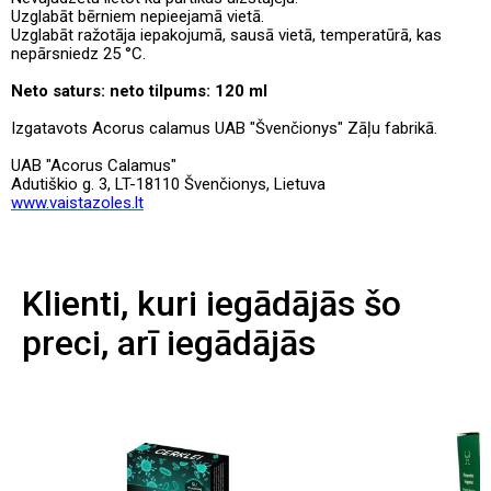
Uzglabāt bērniem nepieejamā vietā.
Uzglabāt ražotāja iepakojumā, sausā vietā, temperatūrā, kas
nepārsniedz 25 °C.
Neto saturs:
neto tilpums: 120 ml
Izgatavots Acorus calamus UAB "Švenčionys" Zāļu fabrikā.
UAB "Acorus Calamus"
Adutiškio g. 3, LT-18110 Švenčionys, Lietuva
www.vaistazoles.lt
Klienti, kuri iegādājās šo
preci, arī iegādājās