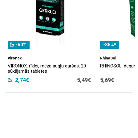
-50%
-35%*
Vironox
RhinoSol
VIRONOX, rīklei, meža augļu garšas, 20
RHINOSOL, deguna p
sūkājamās tabletes
2,74€
5,49€
5,69€