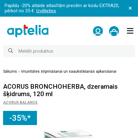
Papildu -20% atlaide atlasītām precēm ar kodu EXTRA20,
pērkot no 35 €:
Izvēlieties
Sākums
Imunitātes stiprināšanai un saaukstēšanās apkarošanai
ACORUS BRONCHOHERBA, dzeramais
šķidrums, 120 ml
ACORUS BALANCE
-35%*