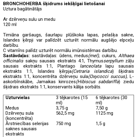
BRONCHOHERBA
šķidrums iekšķīgai lietošanai
Uztura bagātinātājs
Ar dzērveņu sulu un medu
120 ml
Timiāna garšaugs, šaurlapu plūškoka lapas, pelašķa sakne,
Islandes ķērpji var palīdzēt uzturēt normālu augšējo elpceļu
darbību.
C vitamīns palīdz uzturēt normālu imūnsistēmas darbību.
Sastāvdaļas:
sastāvdaļas: ūdens, medus
(mel)
, cukurs,
Althaea
officinalis
sakņu sausais ekstrakts 4:1, Thymus
serpyllum
zāļu
sausais ekstrakts 1:1, Plantago
lanceolata
lapu sausais
ekstrakts 1:1, Islandes ķērpja
(Cetraria islandica
) šķidrais
ekstrakts 1:1, koncentrēta dzērveņu sula
(Oxycocci succus)
, L-
askorbīnskābe, Jamaikas kinrozes
(Hibiscus sabdariffa
) ziedu
šķidrais ekstrakts 1:1, konservants kālija sorbāts.
Uzturvielas
3 tējkarotes (15
6 tējkarotes (30
ml)
ml)
Medus
3,75 g
7,50 g
Dzērveņu sula
562,5 mg
1125 mg
(koncentrēta)
Ārstniecības selerijas
750 mg
1,5 g
saknes sausais
ekstrakts