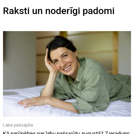
Raksti un noderīgi padomi
Laba pašsajūta
Kā parūpēties par labu pašsajūtu augustā? 7 ieradumi,