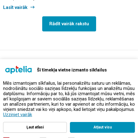
Lasīt vairāk
Rādīt vairāk rakstu
support@aptelia.lv
+371 64 588 892
Šī tīmekļa vietne izmanto sīkfailus
Mēs izmantojam sīkfailus, lai personalizētu saturu un reklāmas,
nodrošinātu sociālo saziņas līdzekļu funkcijas un analizētu mūsu
Piedāvājumi un akcijas
datplūsmu. Informāciju par to, kā jūs izmantojat mūsu vietni, mēs
arī kopīgojam ar saviem sociālās saziņas līdzekļu, reklamēšanas
un analīzes partneriem, kuri to var apvienot ar citu informāciju, ko
Kontakti
viņiem sniedzat vai ko viņi apkopo, kad lietojat viņu pakalpojumus.
Uzziniet vairāk
Noteikumi un politikas
Ļaut atlasi
Atļaut visu