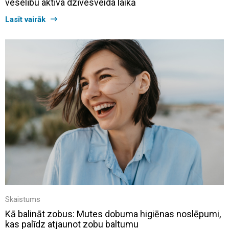
veselību aktīva dzīvesveida laikā
Lasīt vairāk
Skaistums
Kā balināt zobus: Mutes dobuma higiēnas noslēpumi,
kas palīdz atjaunot zobu baltumu