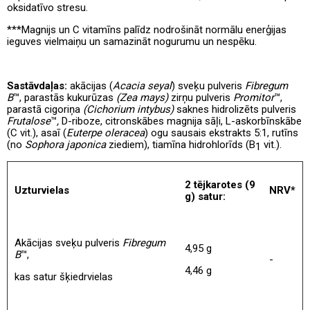
oksidatīvo stresu.
***Magnijs un C vitamīns palīdz nodrošināt normālu enerģijas
ieguves vielmaiņu un samazināt nogurumu un nespēku.
Sastāvdaļas
:
akācijas (
Acacia seyal
) sveķu pulveris
Fibregum
B
™, parastās kukurūzas
(Zea mays)
zirņu pulveris
Promitor
™,
parastā cigoriņa
(Cichorium intybus)
saknes hidrolizēts pulveris
Frutalose
™
,
D-riboze, citronskābes magnija sāļi, L-askorbīnskābe
(C vit.), asaī (
Euterpe oleracea
) ogu sausais ekstrakts 5:1, rutīns
(no
Sophora japonica
ziediem), tiamīna hidrohlorīds (B
vit.).
1
2 tējkarotes
(9
Uzturvielas
NRV
*
g)
satur
:
Akācijas sveķu pulveris
Fibregum
4,95 g
B
™,
-
4,46 g
kas satur šķiedrvielas