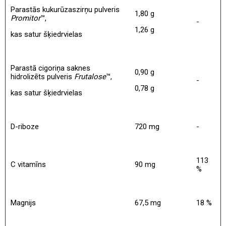
Parastās kukurūzas
zirņu pulveris
1,80 g
Promitor
™,
-
1,26 g
kas satur šķiedrvielas
Parastā cigoriņa saknes
0,90 g
hidrolizēts pulveris
Frutalose
™,
-
0,78 g
kas satur šķiedrvielas
D-riboze
720 mg
-
113
C vitamīns
90 mg
%
Magnijs
67,5 mg
18 %