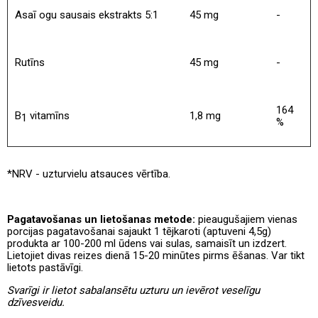
Asaī ogu sausais ekstrakts 5:1
45 mg
-
Rutīns
45 mg
-
164
B
vitamīns
1,8 mg
1
%
*NRV - uzturvielu atsauces vērtība.
Pagatavošanas un lietošanas metode:
pieaugušajiem vienas
porcijas pagatavošanai sajaukt 1 tējkaroti (aptuveni 4,5g)
produkta ar 100-200 ml ūdens vai sulas, samaisīt un izdzert.
Lietojiet divas reizes dienā 15-20 minūtes pirms ēšanas. Var tikt
lietots pastāvīgi.
Svarīgi ir lietot sabalansētu uzturu un ievērot veselīgu
dzīvesveidu.