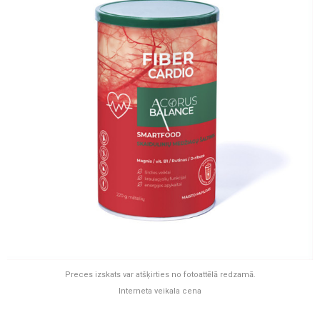
Preces izskats var atšķirties no fotoattēlā redzamā.
Interneta veikala cena