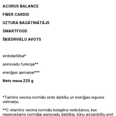
ACORUS BALANCE
FIBER CARDIO
UZTURA BAGĀTINĀTĀJS
SMARTFOOD
ŠĶIEDRVIELU AVOTS
sirdsdarbībai*
asinsvadu funkcijai**
enerģijas apmaiņai***
Neto masa
:
220 g
*Tiamīns veicina normālu sirds darbību un enerģijas ieguves
vielmaiņu.
**C vitamīns veicina normālu kolagēna veidošanos, kas
nepieciešams normālai asinsvadu darbībai, šūnu aizsardzību pret