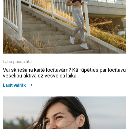
Laba pašsajūta
Vai skriešana kaitē locītavām? Kā rūpēties par locītavu
veselību aktīva dzīvesveida laikā
Lasīt vairāk