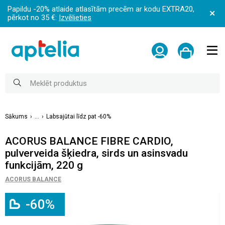
Papildu -20% atlaide atlasītām precēm ar kodu EXTRA20,
pērkot no 35 €:
Izvēlieties
Sākums
...
Labsajūtai līdz pat -60%
ACORUS BALANCE FIBRE CARDIO,
pulverveida šķiedra, sirds un asinsvadu
funkcijām, 220 g
ACORUS BALANCE
-60%