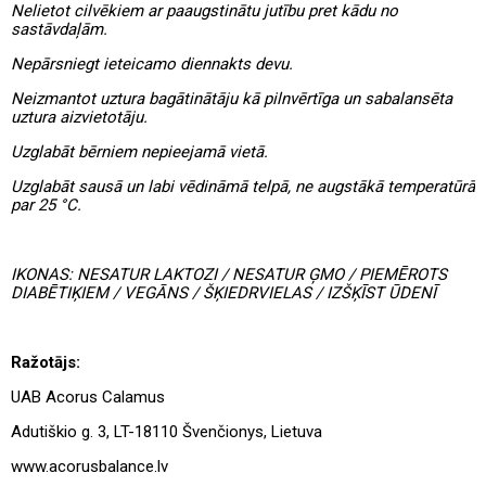
Nelietot cilvēkiem ar paaugstinātu jutību pret kādu no
sastāvdaļām.
Nepārsniegt ieteicamo diennakts devu.
Neizmantot uztura bagātinātāju kā pilnvērtīga un sabalansēta
uztura aizvietotāju.
Uzglabāt bērniem nepieejamā vietā.
Uzglabāt sausā un
labi vēdināmā telpā
,
ne augstākā temperatūrā
par 25 °C.
IKONAS:
NESATUR LAKTOZI
/ NESATUR ĢMO / PIEMĒROTS
DIABĒTIĶIEM /
VEGĀNS
/ ŠĶIEDRVIELAS /
IZŠĶĪST ŪDENĪ
Ražotājs:
UAB Acorus Calamus
Adutiškio g. 3, LT-18110 Švenčionys, Lietuva
www.acorusbalance.lv