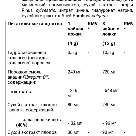
малиновый ароматизатор,
сухой экстракт коры
Pinus
sylvestris
, цитрат цинка, гиалуронат натрия,
сухой экстракт стеблей Bambusa
vulgaris
.
Питательные вещества
1
RMV
3
RMV
чайная
*
чайные
*
ложка
ложки
(4 g)
(12 g)
Гидролизованный
3,5 g
-
10,5 g
-
коллаген (пептиды
коллагена) порошок
Порошок смолы
240 мг
-
720 мг
-
акации
Fibregum B™
,
содержащий:
216
648 мг
клетчатка
мг
Сухой экстракт плодов
80 мг
-
240 мг
-
граната, содержащий:
-
эллаговая кислота
- 32 мг
- 96 мг
(40%)
Сухой экстракт плодов
30 мг
-
90 мг
-