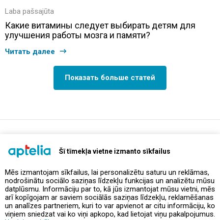
Laba pašsajūta
Какие витамины следует выбирать детям для
улучшения работы мозга и памяти?
Читать далее
Показать больше статей
support@aptelia.lv
+371 64 588 892
Šī tīmekļa vietne izmanto sīkfailus
Mēs izmantojam sīkfailus, lai personalizētu saturu un reklāmas,
nodrošinātu sociālo saziņas līdzekļu funkcijas un analizētu mūsu
Предложения и акции
datplūsmu. Informāciju par to, kā jūs izmantojat mūsu vietni, mēs
arī kopīgojam ar saviem sociālās saziņas līdzekļu, reklamēšanas
un analīzes partneriem, kuri to var apvienot ar citu informāciju, ko
Контакты
viņiem sniedzat vai ko viņi apkopo, kad lietojat viņu pakalpojumus.