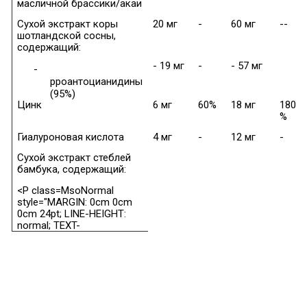
масличной брассики/акаи
Сухой экстракт коры
20 мг
-
60 мг
--
шотландской сосны,
содержащий:
- 19 мг
-
- 57 мг
-
p
роантоцианидины
(95%)
Цинк
6 мг
60%
18 мг
180
%
Гиалуроновая кислота
4 мг
-
12 мг
-
Сухой экстракт стеблей
бамбука, содержащий:
<P class=MsoNormal
style="MARGIN: 0cm 0cm
0cm 24pt; LINE-HEIGHT:
normal; TEXT-