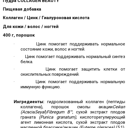
Пудра COLLAGEN BEAUTY
Пищевая добавка
Коллаген / Цинк / Гиалуроновая кислота
Для кожи / волос / ногтей
400 г, порошок
·
Цинк помогает поддерживать нормальное
состояние кожи, волос и ногтей.
·
Цинк помогает поддерживать нормальный синтез
белка.
·
Цинк помогает защитить клетки от
окислительных повреждений.
·
Цинк помогает поддерживать нормальную
иммунную функцию.
Ингредиенты:
гидролизованный коллаген (пептиды
коллагена), порошок смолы акации
Сейал
(Ac
acia
Seyal
)
Fibregum B™
, сухой экстракт плодов
граната
(Punica granatum)
, кислоторегулирующий
агент лимонная кислота, сухой экстракт плодов
масличной брассики/акации
(Euterpe oleracea)
(5:1),