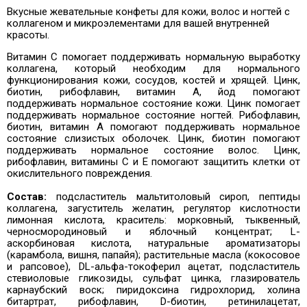
Вкусные жевательные конфеты для кожи, волос и ногтей с
коллагеном и микроэлементами для вашей внутренней
красоты.
Витамин С помогает поддерживать нормальную выработку
коллагена, который необходим для нормального
функционирования кожи, сосудов, костей и хрящей.
Цинк,
биотин, рибофлавин, витамин А, йод помогают
поддерживать нормальное состояние кожи.
Цинк помогает
поддерживать нормальное состояние ногтей.
Рибофлавин,
биотин, витамин А помогают поддерживать нормальное
состояние слизистых оболочек.
Цинк, биотин помогают
поддерживать нормальное состояние волос.
Цинк,
рибофлавин, витамины С и Е помогают защитить клетки от
окислительного повреждения.
Состав:
подсластитель мальтитоловый сироп, пептиды
коллагена, загуститель желатин, регулятор кислотности
лимонная кислота, краситель: морковный, тыквенный,
черносмородиновый и яблочный концентрат; L-
аскорбиновая кислота, натуральные ароматизаторы
(карамбола, вишня, папайя); растительные масла (кокосовое
и рапсовое), DL-альфа-токоферил ацетат, подсластитель
стевиоловые гликозиды, сульфат цинка, глазирователь
карнаубский воск; пиридоксина гидрохлорид, холина
битартрат, рибофлавин, D-биотин, ретинилацетат,