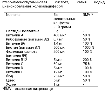
птероилмоноглутаминовая кислота, калия йодид,
цианокобаламин, холекальциферол.
Nutrients
5 в
RMV *
жевательных
конфетах
- 10 грамм
Пептиды коллагена
3 g
-
Витамин А
400 мкг
50 %
Рибофлавин (витамин B2)
0,7 мг
50 %
Витамин B6
1,4 мг
100 %
Биотин (витамин B7)
500 мкг
1000 %
Фолиевая кислота
200 мкг
100 %
(витамин B9)
Витамин B12
5 мкг
200 %
Витамин C
60 мг
75 %
Витамин D
5 мкг
100 %
Витамин Е
12 мг
100 %
Йод
75 мкг
50 %
Цинк
5 мг
50 %
Холин
1 мг
-
*RMV - эталонная пищевая це