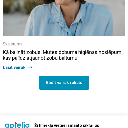
Skaistums
Kā balināt zobus: Mutes dobuma higiēnas noslēpumi,
kas palīdz atjaunot zobu baltumu
Lasīt vairāk
Rādīt vairāk rakstu
support@aptelia.lv
+371 64 588 892
Šī tīmekļa vietne izmanto sīkfailus