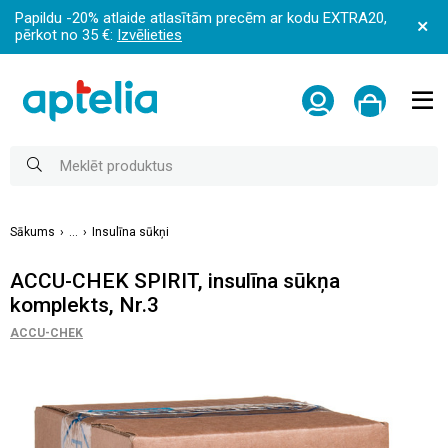
Papildu -20% atlaide atlasītām precēm ar kodu EXTRA20,
pērkot no 35 €:
Izvēlieties
Sākums
...
Insulīna sūkņi
ACCU-CHEK SPIRIT, insulīna sūkņa
komplekts, Nr.3
ACCU-CHEK