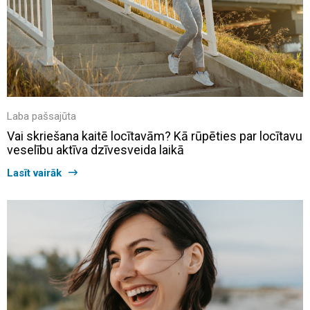
Laba pašsajūta
Vai skriešana kaitē locītavām? Kā rūpēties par locītavu
veselību aktīva dzīvesveida laikā
Lasīt vairāk