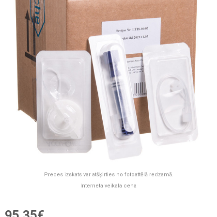
Preces izskats var atšķirties no fotoattēlā redzamā.
Interneta veikala cena
95,35€