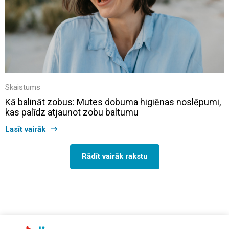
Skaistums
Kā balināt zobus: Mutes dobuma higiēnas noslēpumi,
kas palīdz atjaunot zobu baltumu
Lasīt vairāk
Rādīt vairāk rakstu
support@aptelia.lv
+371 64 588 892