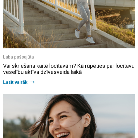
Laba pašsajūta
Vai skriešana kaitē locītavām? Kā rūpēties par locītavu
veselību aktīva dzīvesveida laikā
Lasīt vairāk