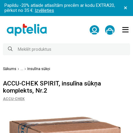
Papildu -20% atlaide atlasītām precēm ar kodu EXTRA20,
pērkot no 35 €:
Izvēlieties
Sākums
...
Insulīna sūkņi
ACCU-CHEK SPIRIT, insulīna sūkņa
komplekts, Nr.2
ACCU-CHEK