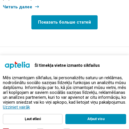
Читать далее
Показать больше статей
support@aptelia.lv
+371 64 588 892
Šī tīmekļa vietne izmanto sīkfailus
Mēs izmantojam sīkfailus, lai personalizētu saturu un reklāmas,
nodrošinātu sociālo saziņas līdzekļu funkcijas un analizētu mūsu
Предложения и акции
datplūsmu. Informāciju par to, kā jūs izmantojat mūsu vietni, mēs
arī kopīgojam ar saviem sociālās saziņas līdzekļu, reklamēšanas
un analīzes partneriem, kuri to var apvienot ar citu informāciju, ko
Контакты
viņiem sniedzat vai ko viņi apkopo, kad lietojat viņu pakalpojumus.
Uzziniet vairāk
Правила и политика
Ļaut atlasi
Atļaut visu