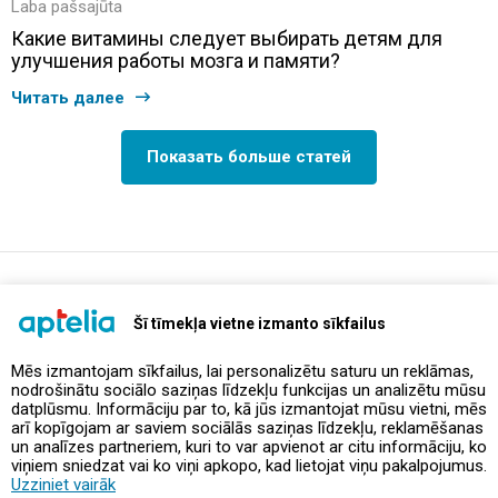
Laba pašsajūta
Какие витамины следует выбирать детям для
улучшения работы мозга и памяти?
Читать далее
Показать больше статей
support@aptelia.lv
+371 64 588 892
Šī tīmekļa vietne izmanto sīkfailus
Mēs izmantojam sīkfailus, lai personalizētu saturu un reklāmas,
nodrošinātu sociālo saziņas līdzekļu funkcijas un analizētu mūsu
Предложения и акции
datplūsmu. Informāciju par to, kā jūs izmantojat mūsu vietni, mēs
arī kopīgojam ar saviem sociālās saziņas līdzekļu, reklamēšanas
un analīzes partneriem, kuri to var apvienot ar citu informāciju, ko
Контакты
viņiem sniedzat vai ko viņi apkopo, kad lietojat viņu pakalpojumus.
Uzziniet vairāk