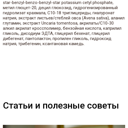
star-benzyl-benzo-benzyl-star potassium cetyl phosphate,
метил глюцет-20, децил глюкозид, гидрогенизированный
гидролизат крахмала, С10-18 триглицериды, гиалуронат
натрия, экстракт листьев/стеблей овса (Avena sativa), аланил
глутамин, экстракт Uncaria tomentosa, акрилаты/С10-30
алкил акрилат кроссполимер, бензойная кислота, каприлил
гликоль, дисодиум ЭДТА, глицерил бехенат, глицерил
дибегенат, пантолактон, пропилен гликоль, гидроксид
натрия, трибегенин, ксантановая камедь.
Статьи и полезные советы