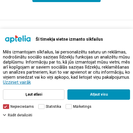
support@aptelia.lv
+371 64 588 892
Šī tīmekļa vietne izmanto sīkfailus
Mēs izmantojam sīkfailus, lai personalizētu saturu un reklāmas,
nodrošinātu sociālo saziņas līdzekļu funkcijas un analizētu mūsu
Предложения и акции
datplūsmu. Informāciju par to, kā jūs izmantojat mūsu vietni, mēs
arī kopīgojam ar saviem sociālās saziņas līdzekļu, reklamēšanas
un analīzes partneriem, kuri to var apvienot ar citu informāciju, ko
Контакты
viņiem sniedzat vai ko viņi apkopo, kad lietojat viņu pakalpojumus.
Uzziniet vairāk
Правила и политика
Ļaut atlasi
Atļaut visu
Nepieciešams
Statistika
Mārketings
Rādīt detalizēti
© Aptelia