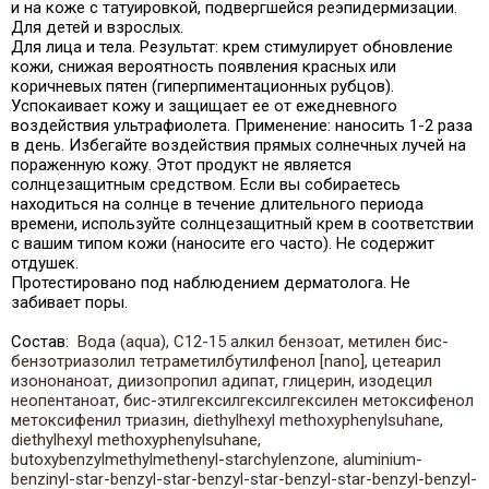
и на коже с татуировкой, подвергшейся реэпидермизации.
Для детей и взрослых.
Для лица и тела. Результат: крем стимулирует обновление
кожи, снижая вероятность появления красных или
коричневых пятен (гиперпиментационных рубцов).
Успокаивает кожу и защищает ее от ежедневного
воздействия ультрафиолета. Применение: наносить 1-2 раза
в день. Избегайте воздействия прямых солнечных лучей на
пораженную кожу. Этот продукт не является
солнцезащитным средством. Если вы собираетесь
находиться на солнце в течение длительного периода
времени, используйте солнцезащитный крем в соответствии
с вашим типом кожи (наносите его часто). Не содержит
отдушек.
Протестировано под наблюдением дерматолога. Не
забивает поры.
Состав:
Вода (aqua), C12-15 алкил бензоат, метилен бис-
бензотриазолил тетраметилбутилфенол [nano], цетеарил
изононаноат, диизопропил адипат, глицерин, изодецил
неопентаноат, бис-этилгексилгексилгексилен метоксифенол
метоксифенил триазин, diethylhexyl methoxyphenylsuhane,
diethylhexyl methoxyphenylsuhane,
butoxybenzylmethylmethenyl-starchylenzone, aluminium-
benzinyl-star-benzyl-star-benzyl-star-benzyl-star-benzyl-benzyl-