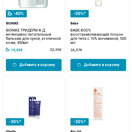
-40%
-30%*
BIONIKE
Babe
BIONIKE ТРИДЕРМ А.Д.
BABE BODY,
интенсивно питательный
восстанавливающий лосьон
бальзам для сухой, атопичной
для тела с 10% мочевиной, 500
кожи, 450мл
мл
32,39€
19,43€
24,07€
Добавить в корзину
Добавить в корзину
-30%*
-30%*
Vitella
Bio-Oil