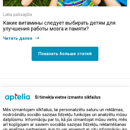
Laba pašsajūta
Какие витамины следует выбирать детям для
улучшения работы мозга и памяти?
Читать далее
Показать больше статей
support@aptelia.lv
+371 64 588 892
Šī tīmekļa vietne izmanto sīkfailus
Mēs izmantojam sīkfailus, lai personalizētu saturu un reklāmas,
nodrošinātu sociālo saziņas līdzekļu funkcijas un analizētu mūsu
Предложения и акции
datplūsmu. Informāciju par to, kā jūs izmantojat mūsu vietni, mēs
arī kopīgojam ar saviem sociālās saziņas līdzekļu, reklamēšanas
un analīzes partneriem, kuri to var apvienot ar citu informāciju, ko