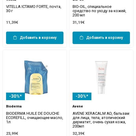
VITELLA ICTAMO FORTE, почта,
BIO-OIL, специальное
30 г
средство по уходу за кожей,
200 мл
11,39€
31,19€
Добавить в корзину
Добавить в корзину
-30%*
-30%*
Bioderma
Avene
BIODERMA HUILE DE DOUCHE
AVENE XERACALM AD, бальзам
ECOREFILL, очищающее масло,
для лица, тела, атопический
1л
дерматит, очень сухая кожа,
200мл
23,99€
32,39€