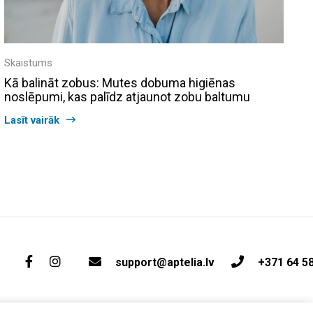
Skaistums
Kā balināt zobus: Mutes dobuma higiēnas
noslēpumi, kas palīdz atjaunot zobu baltumu
Lasīt vairāk
support@aptelia.lv
+371 64 5