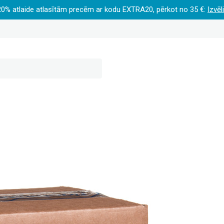
20% atlaide atlasītām precēm ar kodu EXTRA20, pērkot no 35 €:
Izvēl