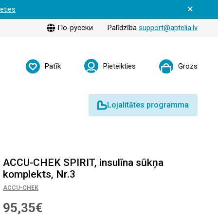
ieties
По-русски
Palīdzība
support@aptelia.lv
Patīk
Pieteikties
Grozs
Lojalitātes programma
ACCU-CHEK SPIRIT, insulīna sūkņa
komplekts, Nr.3
ACCU-CHEK
95,35€