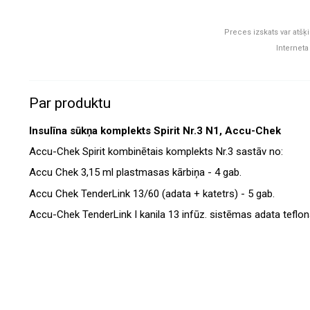
Preces izskats var atšķi
Interneta
Par produktu
Insulīna sūkņa komplekts Spirit Nr.3 N1, Accu-Chek
Accu-Chek Spirit kombinētais komplekts Nr.3 sastāv no:
Accu Chek 3,15 ml plastmasas kārbiņa - 4 gab.
Accu Chek TenderLink 13/60 (adata + katetrs) - 5 gab.
Accu-Chek TenderLink I kanila 13 infūz. sistēmas adata teflona