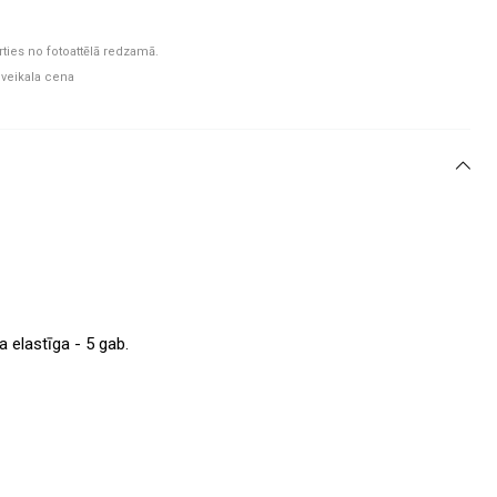
rties no fotoattēlā redzamā.
 veikala cena
 elastīga - 5 gab.