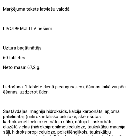
Marķējuma teksts latviešu valodā
LIVOL® MULTI Vīriešiem
Uztura bagātinātājs.
60 tabletes.
Neto masa: 67,2 g.
Lietošana: 1 tablete dienā pieaugušajiem, ēšanas laikā vai pēc
ēšanas, uzdzerot ūdeni.
Sastāvdaļas: magnija hidroksīds, kalcija karbonāts, apjoma
palielinātāji (mikrokristāliskā celuloze, šķērsšūtās
karboksimetilcelulozes nātrija sāls), nātrija L-askorbāts,
glazētājvielas (hidroksipropilmetilceluloze, taukskābju magnija
sāļi, hidroksipropilceluloze, polietilēnglikols, taukskābju