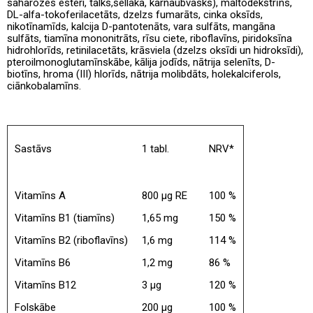
saharozes esteri, talks,šellaka, karnaubvasks), maltodekstrīns,
DL-alfa-tokoferilacetāts, dzelzs fumarāts, cinka oksīds,
nikotīnamīds, kalcija D-pantotenāts, vara sulfāts, mangāna
sulfāts, tiamīna mononitrāts, rīsu ciete, riboflavīns, piridoksīna
hidrohlorīds, retinilacetāts, krāsviela (dzelzs oksīdi un hidroksīdi),
pteroilmonoglutamīnskābe, kālija jodīds, nātrija selenīts, D-
biotīns, hroma (III) hlorīds, nātrija molibdāts, holekalciferols,
ciānkobalamīns.
Sastāvs
1 tabl.
NRV*
Vitamīns A
800 μg RE
100 %
Vitamīns B1 (tiamīns)
1,65 mg
150 %
Vitamīns B2 (riboflavīns)
1,6 mg
114 %
Vitamīns B6
1,2 mg
86 %
Vitamīns B12
3 μg
120 %
Folskābe
200 μg
100 %