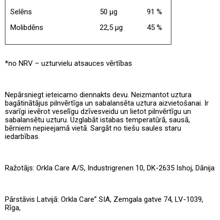
Selēns
50 μg
91 %
Molibdēns
22,5 μg
45 %
*no NRV – uzturvielu atsauces vērtības
Nepārsniegt ieteicamo diennakts devu. Neizmantot uztura
bagātinātājus pilnvērtīga un sabalansēta uztura aizvietošanai. Ir
svarīgi ievērot veselīgu dzīvesveidu un lietot pilnvērtīgu un
sabalansētu uzturu. Uzglabāt istabas temperatūrā, sausā,
bērniem nepieejamā vietā. Sargāt no tiešu saules staru
iedarbības.
Ražotājs: Orkla Care A/S, Industrigrenen 10, DK-2635 Ishoj, Dānija
Pārstāvis Latvijā: Orkla Care” SIA, Zemgala gatve 74, LV-1039,
Rīga,