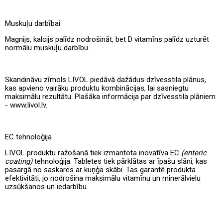
Muskuļu darbībai
Magnijs, kalcijs palīdz nodrošināt, bet D vitamīns palīdz uzturēt
normālu muskuļu darbību.
Skandināvu zīmols LIVOL piedāvā dažādus dzīvesstila plānus,
kas apvieno vairāku produktu kombinācijas, lai sasniegtu
maksimālu rezultātu. Plašāka informācija par dzīvesstila plāniem
- www.livol.lv.
EC tehnoloģija
LIVOL produktu ražošanā tiek izmantota inovatīva EC
(enteric
coating)
tehnoloģija. Tabletes tiek pārklātas ar īpašu slāni, kas
pasargā no saskares ar kuņģa skābi. Tas garantē produkta
efektivitāti, jo nodrošina maksimālu vitamīnu un minerālvielu
uzsūkšanos un iedarbību.