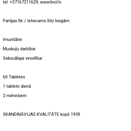
tel. +37167211629, www.livol.lv
Partijas Nr.:/ Ieteicams līdz beigām:
Imunitātei
Muskuļu darbībai
Seksuālajai veselībai
60 Tabletes
1 tablete dienā
2 mēnešiem
SKANDINĀVIJAS KVALITĀTE kopš 1959