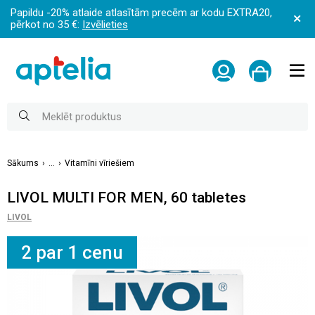
Papildu -20% atlaide atlasītām precēm ar kodu EXTRA20,
pērkot no 35 €:
Izvēlieties
Sākums
...
Vitamīni vīriešiem
LIVOL MULTI FOR MEN, 60 tabletes
LIVOL
2 par 1 cenu