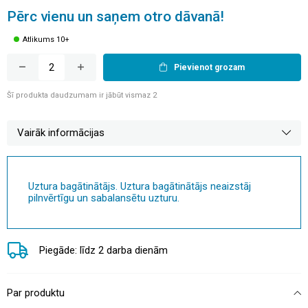
Pērc vienu un saņem otro dāvanā!
Atlikums 10+
Pievienot grozam
Šī produkta daudzumam ir jābūt vismaz 2
Vairāk informācijas
Uztura bagātinātājs. Uztura bagātinātājs neaizstāj
pilnvērtīgu un sabalansētu uzturu.
Piegāde: līdz 2 darba dienām
Par produktu