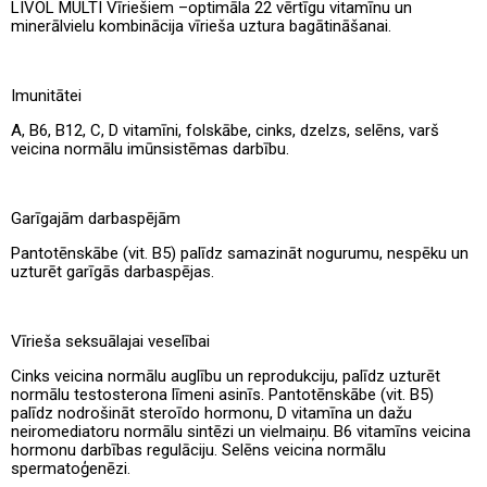
LIVOL MULTI Vīriešiem –optimāla 22 vērtīgu vitamīnu un
minerālvielu kombinācija vīrieša uztura bagātināšanai.
Imunitātei
A, B6, B12, C, D vitamīni, folskābe, cinks, dzelzs, selēns, varš
veicina normālu imūnsistēmas darbību.
Garīgajām darbaspējām
Pantotēnskābe (vit. B5) palīdz samazināt nogurumu, nespēku un
uzturēt garīgās darbaspējas.
Vīrieša seksuālajai veselībai
Cinks veicina normālu auglību un reprodukciju, palīdz uzturēt
normālu testosterona līmeni asinīs. Pantotēnskābe (vit. B5)
palīdz nodrošināt steroīdo hormonu, D vitamīna un dažu
neiromediatoru normālu sintēzi un vielmaiņu. B6 vitamīns veicina
hormonu darbības regulāciju. Selēns veicina normālu
spermatoģenēzi.