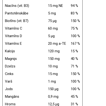
Niacīns (vit. B3)
15 mg NE
94 %
Pantotēnskābe
5 mg
83 %
Biotīns (vit. B7)
75 μg
150 %
Vitamīns C
60 mg
75 %
Vitamīns D
5 μg
100 %
Vitamīns E
20 mg a-TE
167 %
Kalcijs
120 mg
15 %
Magnijs
150 mg
40 %
Dzelzs
10 mg
71 %
Cinks
15 mg
150 %
Varš
1 mg
100 %
Jods
150 μg
100 %
Mangāns
0,9 mg
45 %
Hroms
12,5 μg
31 %