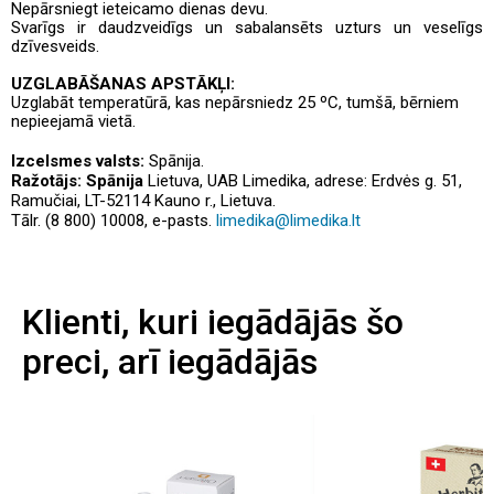
Nepārsniegt ieteicamo dienas devu.
Svarīgs ir daudzveidīgs un sabalansēts uzturs un veselīgs
dzīvesveids.
UZGLABĀŠANAS APSTĀKĻI:
Uzglabāt temperatūrā, kas nepārsniedz 25 ºC, tumšā, bērniem
nepieejamā vietā.
Izcelsmes valsts:
Spānija.
Ražotājs: Spānija
Lietuva, UAB Limedika, adrese: Erdvės g. 51,
Ramučiai, LT-52114 Kauno r., Lietuva.
Tālr. (8 800) 10008, e-pasts.
limedika@limedika.lt
Klienti, kuri iegādājās šo
preci, arī iegādājās