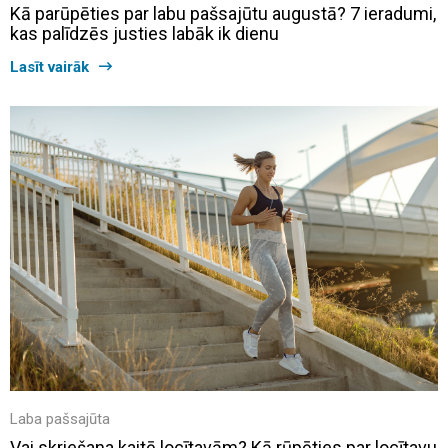
Kā parūpēties par labu pašsajūtu augustā? 7 ieradumi,
kas palīdzēs justies labāk ik dienu
Lasīt vairāk
Laba pašsajūta
Vai skriešana kaitē locītavām? Kā rūpēties par locītavu