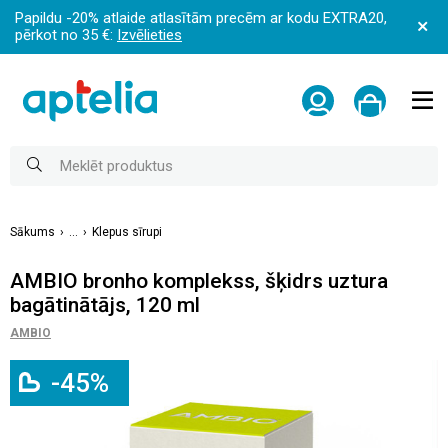
Papildu -20% atlaide atlasītām precēm ar kodu EXTRA20,
pērkot no 35 €:
Izvēlieties
Sākums
...
Klepus sīrupi
AMBIO bronho komplekss, šķidrs uztura
bagātinātājs, 120 ml
AMBIO
-45%