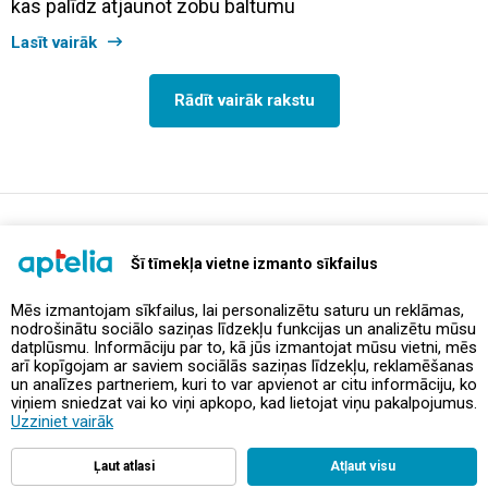
kas palīdz atjaunot zobu baltumu
Lasīt vairāk
Rādīt vairāk rakstu
support@aptelia.lv
+371 64 588 892
Šī tīmekļa vietne izmanto sīkfailus
Mēs izmantojam sīkfailus, lai personalizētu saturu un reklāmas,
nodrošinātu sociālo saziņas līdzekļu funkcijas un analizētu mūsu
Piedāvājumi un akcijas
datplūsmu. Informāciju par to, kā jūs izmantojat mūsu vietni, mēs
arī kopīgojam ar saviem sociālās saziņas līdzekļu, reklamēšanas
un analīzes partneriem, kuri to var apvienot ar citu informāciju, ko
Kontakti
viņiem sniedzat vai ko viņi apkopo, kad lietojat viņu pakalpojumus.
Uzziniet vairāk
Noteikumi un politikas
Ļaut atlasi
Atļaut visu