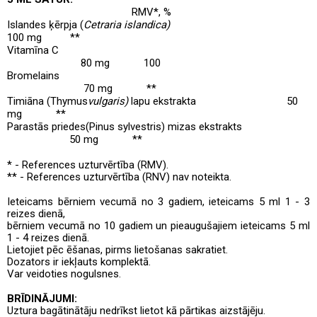
RMV*
, %
Islandes ķērpja
(
Cetraria islandica)
100 mg
**
Vitamīna C
80 mg
100
Bromelains
70 mg
**
Timiāna (Thymus
vulgaris)
lapu
ekstrakta
50
mg
**
Parastās priedes(Pinus
sylvestris)
mizas ekstrakts
50 mg
**
* - References uzturvērtība (RMV).
** - References uzturvērtība (RNV) nav noteikta.
Ieteicams bērniem vecumā no 3 gadiem, ieteicams 5 ml 1 - 3
reizes dienā,
bērniem vecumā no 10 gadiem un pieaugušajiem ieteicams 5 ml
1 - 4 reizes dienā.
Lietojiet pēc ēšanas, pirms lietošanas sakratiet.
Dozators ir iekļauts komplektā.
Var veidoties nogulsnes.
BRĪDINĀJUMI:
Uztura bagātinātāju nedrīkst lietot kā pārtikas aizstājēju.