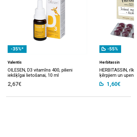
-35%*
-55%
Valentis
Herbitassin
OILESEN, D3 vitamīns 400, pilieni
HERBITASSIN, rīkle
iekšķīgai lietošanai, 10 ml
ķērpjiem un upenēm
2,67€
1,60€