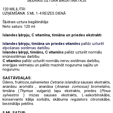
ŠĶIDRAIS UZTURA BAGĀTINĀTĀJS
120 MILILITRI
UZŅEMŠANA: 5 ML 1-4 REIZES DIENĀ
Šķidrais uztura bagātinātājs
Neto saturs: 120 ml.
Islandes ķērpju, C vitamīna, timiāna un priedes ekstrakti
Islandes ķērpju, timiāna un priedes vitamīns
palīdz uzturēt
elpošanas sistēmas darbību.
Islandes ķērpji, timiāns, C vitamīns
palīdz uzturēt normālu
imūnsistēmas darbību.
C vitamīns
palīdz uzturēt normālu nervu sistēmas darbību,
enerģijas vielmaiņu un
palīdz mazināt noguruma sajūtu un
nogurumu.
SASTĀVDAĻAS:
Ūdens, fruktoze,
salvenietes Cetraria islandica
sausais ekstrakts
,
ananāsu aromāts
, ananāsa
(
Ananas comosus)
bromelaīns
,
timiāna
(
Thymus vulgaris
)
lapu ekstrakts, priedes (
Pinus
sylvestris
)
mizas sausais ekstrakts
,
L-askorbīnskābe,
konservants kālija sorbāts, skābuma regulators citronskābe,
biezinātājs pektīns.
5 ML SATUR: