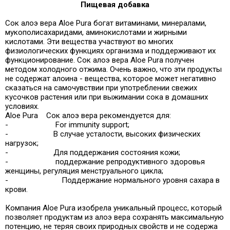
Пищевая добавка
Сок алоэ вера Aloe Pura богат витаминами, минералами,
мукополисахаридами, аминокислотами и жирными
кислотами. Эти вещества участвуют во многих
физиологических функциях организма и поддерживают их
функционирование. Сок алоэ вера Aloe Pura получен
методом холодного отжима. Очень важно, что эти продукты
не содержат алоина - вещества, которое может негативно
сказаться на самочувствии при употреблении свежих
кусочков растения или при выжимании сока в домашних
условиях.
Aloe Pura Сок алоэ вера рекомендуется для:
- For immunity support;
- В случае усталости, высоких физических
нагрузок;
- Для поддержания состояния кожи;
- поддержание репродуктивного здоровья
женщины, регуляция менструального цикла;
- Поддержание нормального уровня сахара в
крови.
Компания Aloe Pura изобрела уникальный процесс, который
позволяет продуктам из алоэ вера сохранять максимальную
потенцию, не теряя своих природных свойств и не содержа