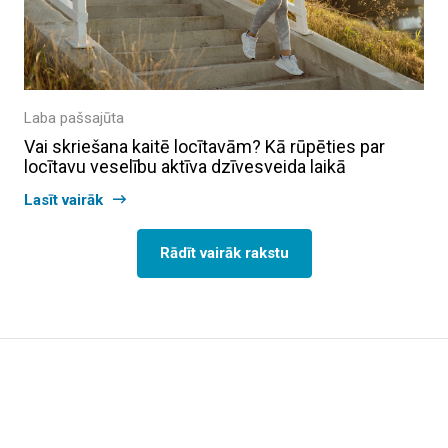
Laba pašsajūta
Vai skriešana kaitē locītavām? Kā rūpēties par
locītavu veselību aktīva dzīvesveida laikā
Lasīt vairāk
Rādīt vairāk rakstu