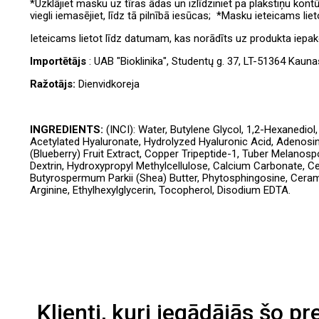
*Uzklājiet masku uz tīras ādas un izlīdziniet pa plakstiņu ko
viegli iemasējiet, līdz tā pilnībā iesūcas; *Masku ieteicams lie
Ieteicams lietot līdz datumam, kas norādīts uz produkta iepa
Importētājs
: UAB "Bioklinika", Studentų g. 37, LT-51364 Kauna
Ražotājs:
Dienvidkoreja
INGREDIENTS:
(INCI): Water, Butylene Glycol, 1,2-Hexanedio
Acetylated Hyaluronate, Hydrolyzed Hyaluronic Acid, Adenosi
(Blueberry) Fruit Extract, Copper Tripeptide-1, Tuber Melanosp
Dextrin, Hydroxypropyl Methylcellulose, Calcium Carbonate, Cen
Butyrospermum Parkii (Shea) Butter, Phytosphingosine, Ceramid
Arginine, Ethylhexylglycerin, Tocopherol, Disodium EDTA.
Klienti, kuri iegādājās šo pr