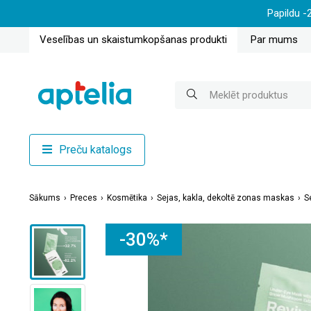
Papildu -
Veselības un skaistumkopšanas produkti
Par mums
Preču katalogs
Sākums
Preces
Kosmētika
Sejas, kakla, dekoltē zonas maskas
S
-30%*