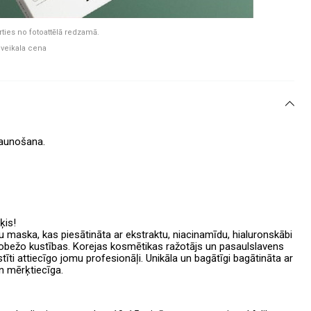
rties no fotoattēlā redzamā.
 veikala cena
jaunošana.
ķis!
u maska, kas piesātināta ar ekstraktu, niacinamīdu, hialuronskābi
erobežo kustības. Korejas kosmētikas ražotājs un pasaulslavens
tīti attiecīgo jomu profesionāļi. Unikāla un bagātīgi bagātināta ar
n mērķtiecīga.