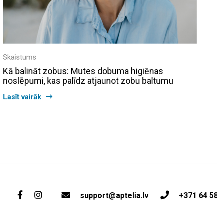
Skaistums
Kā balināt zobus: Mutes dobuma higiēnas
noslēpumi, kas palīdz atjaunot zobu baltumu
Lasīt vairāk
support@aptelia.lv
+371 64 5