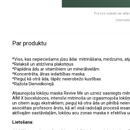
Preces izskats var atšķi
Interneta
Par produktu
*Viss, kas nepieciešams jūsu ādai: mitrināšana, mirdzums, at
*Relaksē un atdzīvina plakstiņus.
*Papildina ādu ar vitamīniem un minerālvielām.
*Koncentrēta, ātras iedarbības maska.
*Pieguļ kā otrā āda, tāpēc neierobežo kustības.
*Ražota Dienvidkorejā.
Atjaunojoša lokšņu maska Revive Me un uzreiz sasniegts mēr
AIM X biocelulozes, intensīvi mitrinoša un izgaismojoša lokšņ
un citiem augu ekstraktiem, pieguļ kā otra āda un pilnībā nei
asociētais profesors ārsts, kā arī visā radošajā procesā iesais
aktīvajām sastāvdaļām, lokšņu acu zonas maska ir efektīva u
Lietošana: