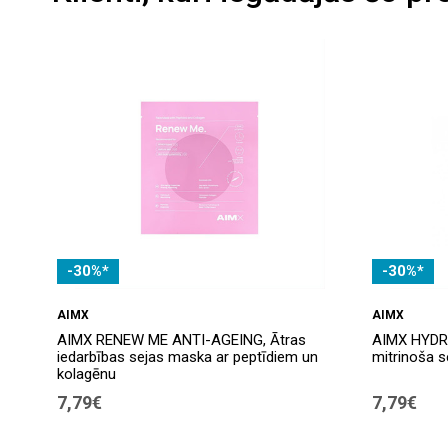
-30%*
-30%*
AIMX
AIMX
AIMX RENEW ME ANTI-AGEING, Ātras
AIMX HYDRA
iedarbības sejas maska ​​ar peptīdiem un
mitrinoša s
kolagēnu
7,79€
7,79€