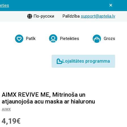
ieties
По-русски
Palīdzība
support@aptelia.lv
Patīk
Pieteikties
Grozs
Lojalitātes programma
AIMX REVIVE ME, Mitrinoša un
atjaunojoša acu maska ​​ar hialuronu
AIMX
4,19€