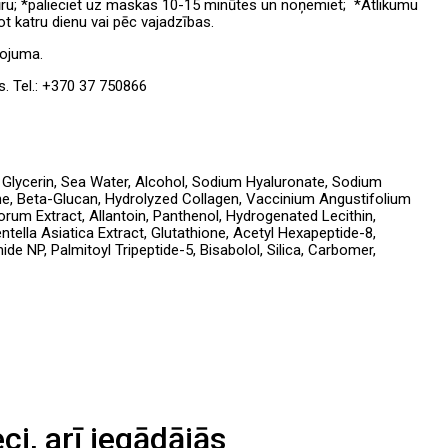
ntūru; *palieciet uz maskas 10-15 minūtes un noņemiet; *Atlikumu
tot katru dienu vai pēc vajadzības.
kojuma.
s. Tel.: +370 37 750866
l, Glycerin, Sea Water, Alcohol, Sodium Hyaluronate, Sodium
ne, Beta-Glucan, Hydrolyzed Collagen, Vaccinium Angustifolium
orum Extract, Allantoin, Panthenol, Hydrogenated Lecithin,
tella Asiatica Extract, Glutathione, Acetyl Hexapeptide-8,
e NP, Palmitoyl Tripeptide-5, Bisabolol, Silica, Carbomer,
eci, arī iegādājās