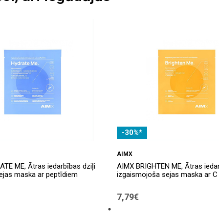
-30%*
AIMX
TE ME, Ātras iedarbības dziļi
AIMX BRIGHTEN ME, Ātras ieda
ejas maska ​​ar peptīdiem
izgaismojoša sejas maska ​​ar C
7,79€