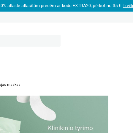
20% atlaide atlasītām precēm ar kodu EXTRA20, pērkot no 35 €:
Izvēl
ejas maskas