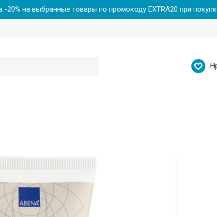
 -20% на выбранные товары по промокоду EXTRA20 при покупке
Н