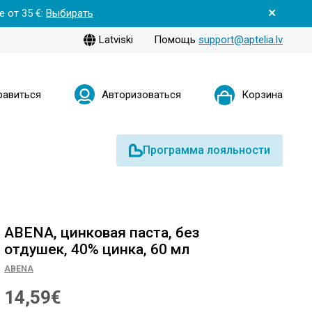
 от 35 €:
Выбирать
Latviski
Помощь
support@aptelia.lv
равиться
Авторизоваться
Корзина
Программа лояльности
ABENA, цинковая паста, без
отдушек, 40% цинка, 60 мл
ABENA
14,59€