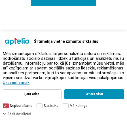
support@aptelia.lv
+371 64 588 892
Šī tīmekļa vietne izmanto sīkfailus
Mēs izmantojam sīkfailus, lai personalizētu saturu un reklāmas,
nodrošinātu sociālo saziņas līdzekļu funkcijas un analizētu mūsu
Предложения и акции
datplūsmu. Informāciju par to, kā jūs izmantojat mūsu vietni, mēs
arī kopīgojam ar saviem sociālās saziņas līdzekļu, reklamēšanas
un analīzes partneriem, kuri to var apvienot ar citu informāciju, ko
Контакты
viņiem sniedzat vai ko viņi apkopo, kad lietojat viņu pakalpojumus.
Uzziniet vairāk
Правила и политика
Ļaut atlasi
Atļaut visu
Nepieciešams
Statistika
Mārketings
Rādīt detalizēti
© Aptelia