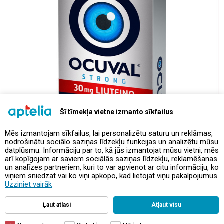
Šī tīmekļa vietne izmanto sīkfailus
Mēs izmantojam sīkfailus, lai personalizētu saturu un reklāmas,
nodrošinātu sociālo saziņas līdzekļu funkcijas un analizētu mūsu
datplūsmu. Informāciju par to, kā jūs izmantojat mūsu vietni, mēs
arī kopīgojam ar saviem sociālās saziņas līdzekļu, reklamēšanas
un analīzes partneriem, kuri to var apvienot ar citu informāciju, ko
viņiem sniedzat vai ko viņi apkopo, kad lietojat viņu pakalpojumus.
Внешний вид товара может отличаться от представленного на фото.
Uzziniet vairāk
Цена интернет-магазина
Ļaut atlasi
Atļaut visu