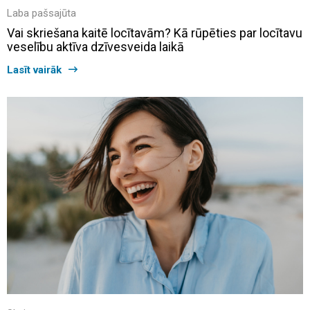
Laba pašsajūta
Vai skriešana kaitē locītavām? Kā rūpēties par locītavu
veselību aktīva dzīvesveida laikā
Lasīt vairāk