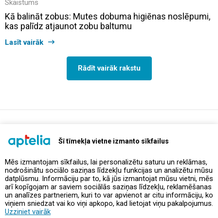
Skaistums
Kā balināt zobus: Mutes dobuma higiēnas noslēpumi,
kas palīdz atjaunot zobu baltumu
Lasīt vairāk
Rādīt vairāk rakstu
support@aptelia.lv
+371 64 588 892
Šī tīmekļa vietne izmanto sīkfailus
Mēs izmantojam sīkfailus, lai personalizētu saturu un reklāmas,
nodrošinātu sociālo saziņas līdzekļu funkcijas un analizētu mūsu
Piedāvājumi un akcijas
datplūsmu. Informāciju par to, kā jūs izmantojat mūsu vietni, mēs
arī kopīgojam ar saviem sociālās saziņas līdzekļu, reklamēšanas
un analīzes partneriem, kuri to var apvienot ar citu informāciju, ko
Kontakti
viņiem sniedzat vai ko viņi apkopo, kad lietojat viņu pakalpojumus.
Uzziniet vairāk