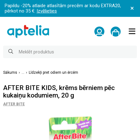
Papildu -20% atlaide atlasītām precēm ar kodu EXTRA20,
pērkot no 35 €:
Izvēlieties
Sākums
...
Līdzekļi pret odiem un ērcēm
AFTER BITE KIDS, krēms bērniem pēc
kukaiņu kodumiem, 20 g
AFTER BITE