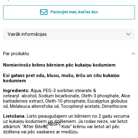
Paziņojiet man, kad tas būs
Vairāk informācijas
Par produktu
Nomierinošs krēms bērniem pēc kukaiņu kodumiem
Esi gatavs pret odu, blusu, mušu, ērču un citu kukaiņu
kodumiem
Ingredients:
Aqua, PEG-3 sorbitan stearate &
cetearyl alcohol, Sodium bicarbonate, Oleth-3 phosphate, Aloe
barbadensis extract, Oleth-10 phosphate, Eucalyptus globulus
oil, Melaleuca alternifolia oil, Tocopheryl acetate, Dimethicone.
Lietošana.
Lieto pieaugušajiem un bērniem no 2 gadu vecuma
uz kukaiņu kodumiem un dzēlieniem
.
Ja rodas nieze, var lietot
NBSP]
atkārtoti. "After Bite®[
Kids" krēmu var lietot arī pēc
dzēliena vai pēc saskares ar medūzu.