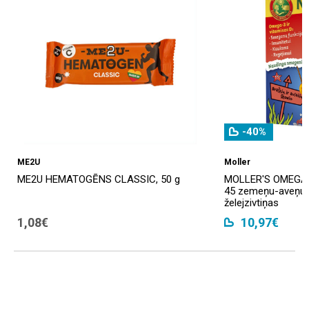
-40%
ME2U
Moller
ME2U HEMATOGĒNS CLASSIC, 50 g
MOLLER'S OMEGA-3 
45 zemeņu-aveņu 
želejzivtiņas
1,08€
10,97€