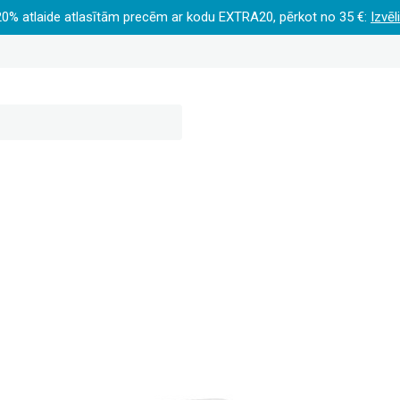
20% atlaide atlasītām precēm ar kodu EXTRA20, pērkot no 35 €:
Izvēl