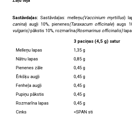
Zāļu tēja
Sastāvdaļas:
Sastāvdaļas: melleņu
(Vaccinium myrtillus
) l
canina
) augļi 10%, pienenes
(Taraxacum officinale
) augs 1
vulgaris)
pākstis 10%, rozmarīna
(Rosmarinus officinalis)
lapa
3 paciņas (4,5 g) satur
Melleņu lapas
1,35 g
Nātru lapas
0,85 g
Pienenes zāle
0,45 g
Ērkšķu augļi
0,45 g
Fenheļa augļi
0,45 g
Pupiņu pākstis
0,45 g
Rozmarīna lapas
0,45 g
Cinks
<SPAN sti