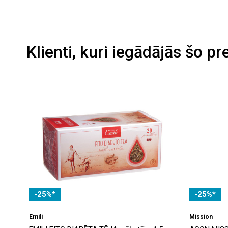
Klienti, kuri iegādājās šo pr
-25%*
-25%*
Emili
Mission