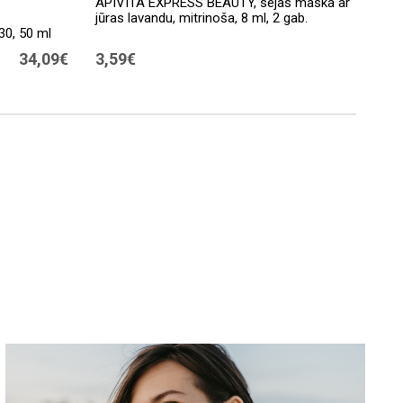
APIVITA EXPRESS BEAUTY, sejas maska ​​ar
jūras lavandu, mitrinoša, 8 ml, 2 gab.
30, 50 ml
34,09€
3,59€