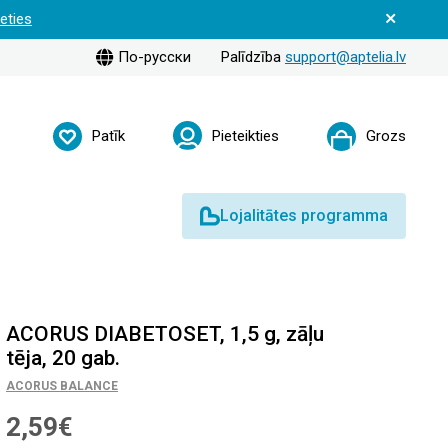
ieties
По-русски
Palīdzība
support@aptelia.lv
Patīk
Pieteikties
Grozs
Lojalitātes programma
ACORUS DIABETOSET, 1,5 g, zāļu
tēja, 20 gab.
ACORUS BALANCE
2,59€