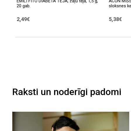
EMILI FITO DIABĒTA TĒJA, zāļu tēja, 1,5 g,
ACON MISSI
20 gab.
sloksnes ke
2,49€
5,38€
Raksti un noderīgi padomi