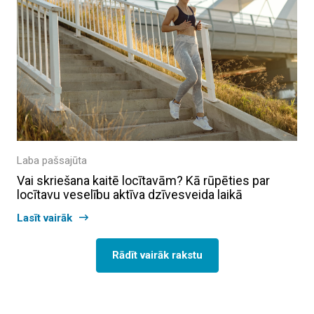
Laba pašsajūta
Vai skriešana kaitē locītavām? Kā rūpēties par
locītavu veselību aktīva dzīvesveida laikā
Lasīt vairāk
Rādīt vairāk rakstu