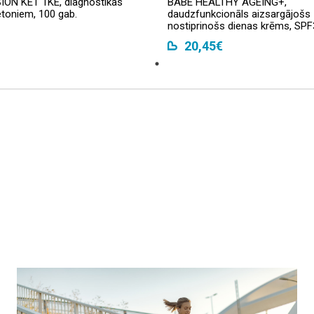
ON KET 1KE, diagnostikas
BABE HEALTHY AGEING+,
toniem, 100 gab.
daudzfunkcionāls aizsargājošs
nostiprinošs dienas krēms, SPF
20,45€