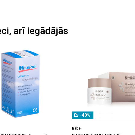
eci, arī iegādājās
-40%
Babe