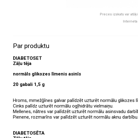
Preces izskats var atšķi
Interneta
Par produktu
DIABETOSET
Zāļu tēja
normāls
glikozes līmenis asinīs
20 gabali 1,5 g
Hroms, m
mežģīnes gal
var palīdzēt uzturēt normālu glikozes l
Cinks palīdz uzturēt normālu ogļhidrātu vielmaiņu.
Mellenes, nātres var palīdzēt uzturēt normālu asinsvadu darbī
Pienene, rozmarīns var palīdzēt uzturēt normālu aknu darbību
DIABETOSĒTA