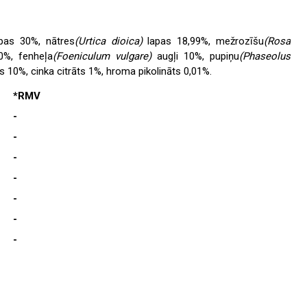
apas 30%, nātres
(Urtica dioica)
lapas 18,99%, mežrozīšu
(Rosa
0%, fenheļa
(Foeniculum vulgare)
augļi 10%, pupiņu
(Phaseolus
s 10%, cinka citrāts 1%, hroma pikolināts 0,01%.
*RMV
-
-
-
-
-
-
-