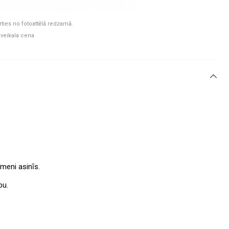
rties no fotoattēlā redzamā.
 veikala cena
īmeni asinīs.
bu.
.