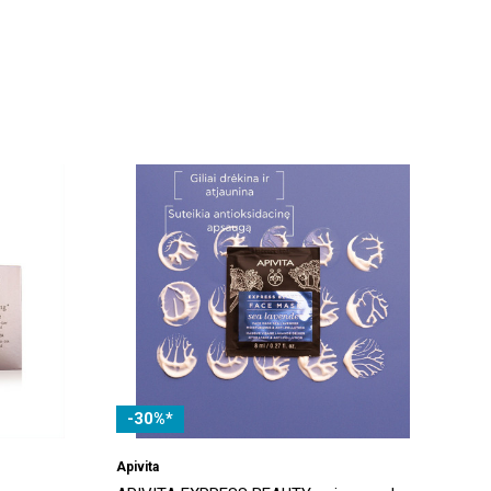
-30%*
Apivita